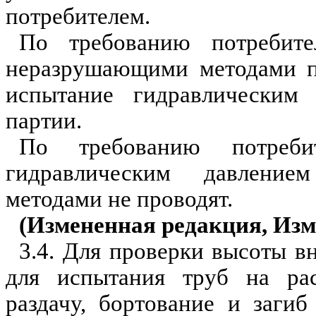
потребителем.
По требованию потребите
неразрушаю
щими методами п
испытание гидравлическим
партии.
По требованию потреби
гидравлическим давлен
и
ем
метода
м
и не проводят.
(Измененная редакция,
Изм
3.4. Для проверки высоты вн
для испытания труб на рас
раздачу,
бортование
и
загиб