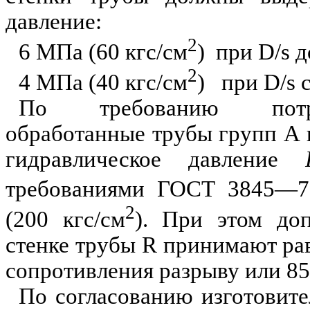
давление:
2
6 МПа (60
кгс/см
) при
D/
s
д
2
4 МПа (40
к
г
с
/
с
м
)
при
D
/
s
с
По требованию потре
обра
б
отанны
е
трубы груп
п
А
гидравлическое давле
н
ие
требованиями ГОСТ 3845—7
2
(200
кгс/см
).
При этом доп
стенке трубы
R
прин
и
мают ра
сопротивления разрыву или 85
По согласованию изготовите