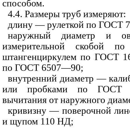
способом.
4.4. Размеры труб измеряют:
длину — рулеткой по ГОСТ 
наружный диаметр и ова
изм
е
р
и
тельной скобой п
шта
н
генц
и
ркулем по ГОСТ 1
по ГОСТ 6507—90;
внутрен
н
ий
диаметр
— кал
и
или пробками по ГОСТ 
вычитан
и
я от наружного диам
кривизну — поверочной ли
и щупом 110
НД;