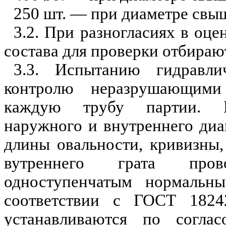
250 шт. — при диаметре свы
3.2. При разногласиях в оце
состава для проверки отбираю
3.3. Испытанию гидравли
контролю
неразрушающими
каждую трубу парти
и
. К
наружного и внутреннего ди
длины овальности, кривизны,
вутреннего
грата прово
одноступе
н
чатым нормальны
соответствии с ГОСТ 1824
устанавливаются по соглас