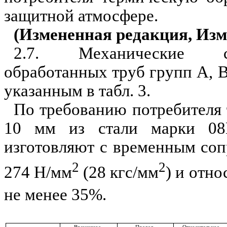
защитной атмосфере.
(Измененная р
е
дакция, Изм
2.7. Механические
о
бработанных труб групп А, 
указанным в та
б
л. 3.
По требованию потребителя
1
0 мм из стал
и
ма
р
к
и
08
изготовляют с временным со
2
2
274
Н/мм
(28
кгс/мм
)
и отно
не менее 35%.