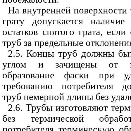
На внутренней поверхности т
грату допускается наличие
остатков снятого грата, есл
и
о
труб за предельные отклонени
2.5. Концы труб должны бы
углом и зачищены от за
образован
и
е фаски при уд
требованию потребителя до
труб немерной длины без уда
2.6. Трубы изготовляют тер
без термической
о
браб
потребителя термическую об