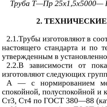
Труба Т—Пр 25х1,5х5000—
2. ТЕ
Х
НИЧЕСКИЕ
2.1.Трубы изготовляют в соо
н
астоящего стандарта
и
по те
утвержденным в устано
в
ленно
2.2.
В зависимости
о
т п
ок
изготов
л
яют следующих групп
А — с н
о
р
м
ированием м
спокойной, полуспокойной и 
Ст3,
Ст4 по ГОСТ 380—88 (ка