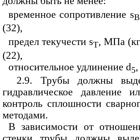
должны быть не менее:
временное сопротивление
s
В
(32),
предел текучести
s
,
МПа
(к
Т
(22),
относительное удлинение
d
5
2.9. Трубы должны выдер
гидравлическое давление и
контроль спло
ш
ности свар
н
о
методами.
В зависимости от отношен
стенки трубы должны выде