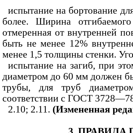
испытание на
бортование
для
более. Шир
и
на
отгибаемого
отмеренная от внутренней по
быть не менее 12% внутренн
менее 1,5 толщины стенки. Уг
испытание на загиб, при это
диаметром до 60 мм долж
е
н б
трубы, для труб д
и
аметр
соответствии с ГОСТ 3728—78
2.10; 2.11.
(Измененная ре
д
а
3. ПРАВИЛА