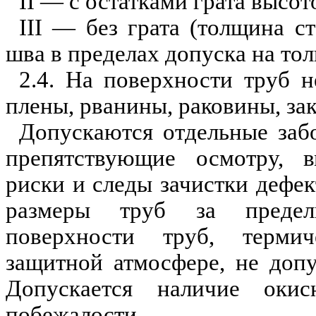
II — с остатками грата высот
III
— без грата (толщина с
шва в пределах допуска на то
2.4. На поверхности труб 
плены, рванины, раковины, зак
Допускаются отдельны
е
забо
препятствующ
и
е осмотру, в
риски и следы зачистки дефек
размеры труб за предел
поверхности труб, терми
защитной атмосфере, не доп
Допускается наличие
окис
побежалости.