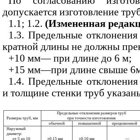
По согласованию изготов
допускается изготовление тру
1.1; 1.2.
(Измененная редак
1.3. Предельные отклонения
кратной
длин
ы не должны пре
+10 мм— при длине до 6 м;
+
1
5 мм—при длине
свыше
6м
1.4. Предельные отклоне
н
ия
и толщине стенки труб указаны 
Предельные отклонения размеров труб
Раз
м
еры труб, мм
при точности изготовления
обычно
й
п
овышен
н
ой
прец
и
зионной
Наружный
диамет
р
:
от 5
д
о
10
±0,15
мм
±0,10 мм
—