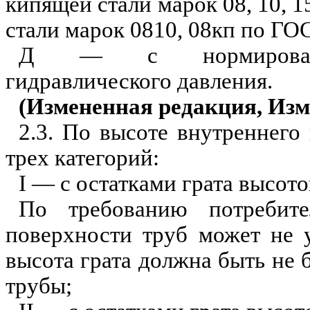
кипящей стали марок 08, 10, 
стали марок 0810, 08кп по Г
Д
— с нормиров
ги
д
равлического давления.
(Измененная редакция,
Изм
2.3. По высоте внутреннего
трех категорий:
I
— с остатками грата высотой
По требованию потребите
поверхност
и
труб может не у
высота грата должна быть не 
трубы;