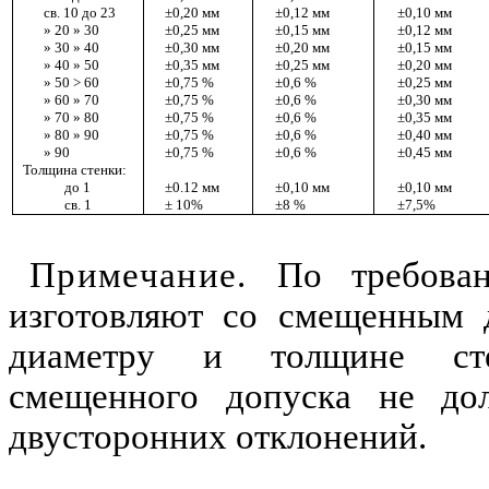
св. 1
0
до 23
±0,2
0
мм
±0
,
12 мм
±0,10 мм
»
20 »
30
±
0
,25
мм
±
0
,15
мм
±0,12
мм
»
30
»
40
±0
,
3
0
мм
±0
,
2
0
мм
±0,15 мм
»
40
»
50
±0
,
35
мм
±0,25 м
м
±0,20 мм
»
5
0
>
60
±0,75
%
±
0,6
%
±0
,25 мм
»
60
»
70
±
0
,75 %
±
0,6
%
±0,
30 мм
»
70
»
80
±
0,75
%
±
0
,
6 %
±
0,
3
5
мм
»
80
»
90
±
0,75 %
±0,6 %
±0,40
мм
»
90
±0,75
%
±0,6 %
±0,45
мм
Толщ
и
на стенки:
до 1
±0.12
мм
±0,10 мм
±0,10 мм
св. 1
± 10%
±8 %
±7,5
%
Примечание.
По требован
и
зготовляют со смеще
н
ным 
д
и
аметру и толщ
и
не ст
смещенного допуска не д
двусторонн
и
х отклонений.