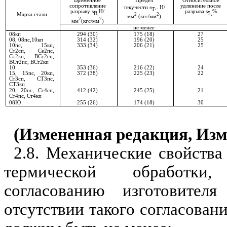
Временное
Предел
Отн
о
сительное
сопротивление
у
дл
инен
ие после
текучести
s
,.
Н/
Т
разрыву
s
H
/
ра
з
рыва
s
%
В,
5,
Марка стали
2
2
мм
(кгс/мм
)
2
2
мм
(кгс
/
мм
)
не менее
08кп
294 (30)
175 (18)
27
08, 08пс,10кп
314 (32)
196 (20)
25
10пс, 15кп,
333 (34)
206 (21)
25
Ст2сп, Се2пс,
Ст2кп, ВСт2сп,
ВСт2пс, ВСт2кп
10
353 (36)
216 (22)
24
15, 15пс, 20кп,
372 (38)
225 (23)
22
Ст3сп, СТ3пс,
СТ3кп
20, 20пс, Ст4сп,
412 (42)
245 (25)
21
Ст4пс, Ст4кп
08Ю
255 (26)
174 (18)
30
(Измененная редакция,
Изм
2.8. Механические свойства
термической обработки
согласованию изготовител
отсутствии такого согласован