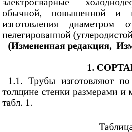
электросварные
холодноде
о
б
ычной, повышенной и п
изготовления диаметро
м
от
нелегированной (углеродистой
(Измененная редакция,
Из
1. СОРТ
1.1. Трубы
и
зготовляют п
толщине стенки размерами и 
табл. 1.
Таблица