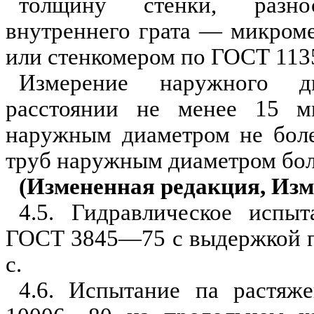
толщ
и
ну ст
е
нки,
разно
внутреннего грата — микром
или
стенкомером
по ГОСТ 1
1
3
Измерение наружного д
расстоянии не менее 15 м
наружным диаметром не бол
труб наружным диаметром бол
(Измененная редакция,
Изм
4.5. Гидравлическое испы
ГОСТ 3845—75 с выдержкой п
с.
4.6. Испытание па растяже