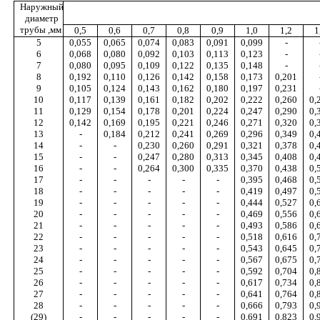
Наружный
диаметр
трубы ,мм
0,5
0,6
0,7
0,8
0,9
1,0
1,2
1
5
0,055
0,065
0,074
0,083
0,091
0,099
-
6
0,068
0,080
0,092
0,103
0,113
0,123
-
7
0,080
0,095
0,109
0,122
0,135
0,148
-
8
0,192
0,110
0,126
0,142
0,158
0,173
0,201
9
0,105
0,124
0,143
0,162
0,180
0,197
0,231
10
0,117
0,139
0,161
0,182
0,202
0,222
0,260
0,
11
0,129
0,154
0,178
0,201
0,224
0,247
0,290
0,
12
0,142
0,169
0,195
0,221
0,246
0,271
0,320
0,
13
-
0,184
0,212
0,241
0,269
0,296
0,349
0,
14
-
-
0,230
0,260
0,291
0,321
0,378
0,
15
-
-
0,247
0,280
0,313
0,345
0,408
0,
16
-
-
0,264
0,300
0,335
0,370
0,438
0,
17
-
-
-
-
-
0,395
0,468
0,
18
-
-
-
-
-
0,419
0,497
0,
19
-
-
-
-
-
0,444
0,527
0,
20
-
-
-
-
-
0,469
0,556
0,
21
-
-
-
-
-
0,493
0,586
0,
22
-
-
-
-
-
0,518
0,616
0,
23
-
-
-
-
-
0,543
0,645
0,
24
-
-
-
-
-
0,567
0,675
0,
25
-
-
-
-
-
0,592
0,704
0,
26
-
-
-
-
-
0,617
0,734
0,
27
-
-
-
-
-
0,641
0,764
0,
28
-
-
-
-
-
0,666
0,793
0,
(29)
-
-
-
-
-
0,691
0,823
0,