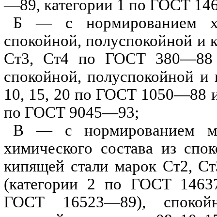
—89,
категории 1 п
о ГОСТ 14
Б — с нормированием хи
спокойной,
полуспокойной
и 
Ст3, Ст4 по ГОСТ 380—88
спокойной,
полуспокойной
и 
10, 15, 20 по ГОСТ 1050—88
по ГОСТ 9045—93;
В — с норм
и
рованием м
химического состава
и
з спо
кипящей стали марок Ст2,
Ст
(категории 2 по ГОСТ 1463
ГОСТ 16523—89), спокой