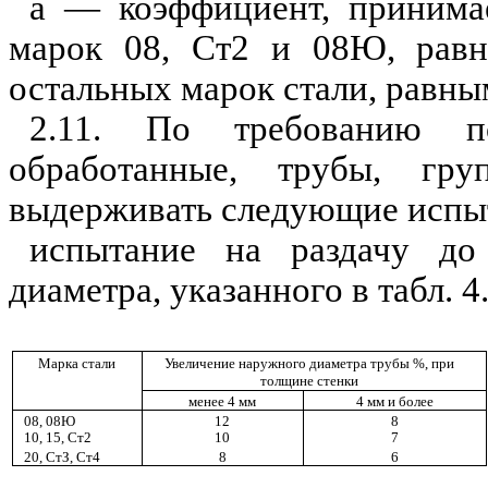
а — коэффициент, принима
марок 08, Ст2 и 08
Ю
, рав
остальных марок стали, равным
2.11. По требованию по
обра
б
отанные, трубы, г
выдерживать следующие испы
испытание на раздачу до
диаметра, ука
з
анного в табл. 4
Марка стали
У
ве
личен
и
е наружного диаметра трубы %, при
толщине стенки
менее 4 мм
4 мм и бол
е
е
08,
08Ю
12
8
10, 15,
С
т
2
10
7
20,
СтЗ,
С
т4
8
6