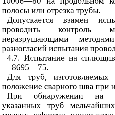
10006—80 на продольном ко
полосы или отрезка трубы.
Допускается вза
м
ен испы
провод
и
ть контроль ме
неразрушающими методам
разногласий
и
спытания прово
4.7. Испыта
ние
на сплющив
8695—75.
Для труб, изготовляемых
положение сварного шва пр
и
При об
н
аружени
и
на сп
указанных труб мельчайши
мелких дефектов допускается