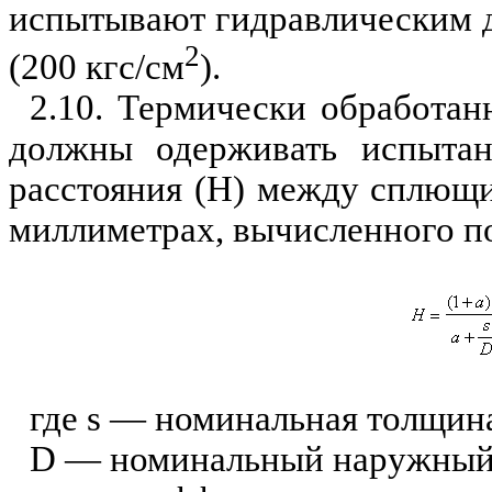
испыты
ваю
т
гидравлическим 
2
(200
кгс/см
).
2.10. Термически обработан
долж
н
ы
о
держивать испыта
расстояния
(Н)
меж
д
y
сплющи
миллиметрах, вычисленного п
где
s
— номинальная толщина
D
— номинальный наружный 