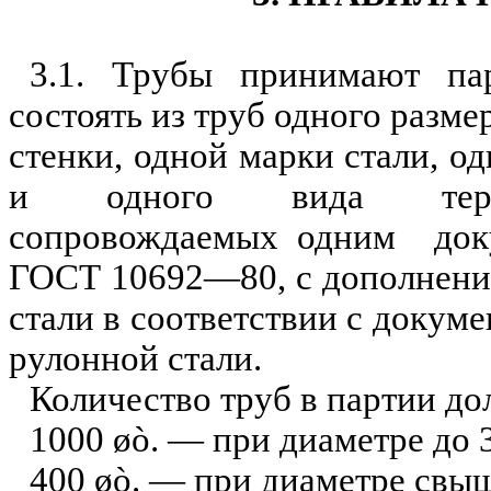
3.1. Трубы пр
и
нимают па
состоять из труб одного разме
стенки, одной марки стал
и
, о
и одного вида терми
сопровождаемых одним д
о
к
ГОСТ 10692—80, с дополнен
стали в соответствии с докуме
рулонной стали.
Кол
и
чество труб в партии до
1000
øò.
— пр
и
диаметре до 
400
øò.
— пр
и
диаметре свы