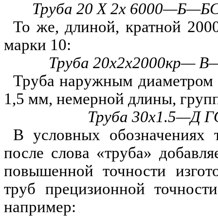
Труба 20 X 2х 6000—Б—Б
То же, длиной, кратной 200
марк
и
10:
Труба 20х2х2000кр— В
Труба наружным диаметром
1,5 мм, немерной длины, гру
Труба 30х
1
.5—Д Г
В условных обозначениях
после слова «труба» добавля
повышенной точности изгото
труб
п
рецизионной точност
например: