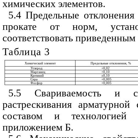
химических элементов.
5.4 Предельные отклонения
прокате от норм, устан
соответствовать приведенным 
Таблица 3
Химический элемент
Предельные отклонения
,
%
Углерод
+0
,
02
Марганец
+0
,
10
Кремний
±
0
,
10
Сера
+0
,
005
Фосфор
+0
,
005
5.5 Свариваемость
и
ст
растрескивания арматурной 
составом и технологией 
приложением Б.