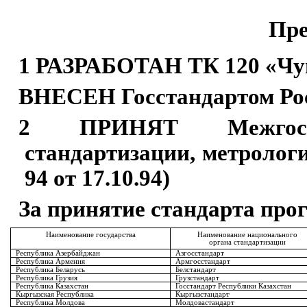
Пре
1 РАЗРАБОТАН ТК 120 «Чугу
ВНЕСЕН Госста
н
дартом Ро
2 ПРИНЯТ Межгосу
стандартизации, метролог
94 от 17.10.94)
За принятие стандарта про
Наименование государства
Наименование национального
органа стандартизации
Республика А
з
ербайджан
Азгосстандарт
Республика Армения
Армгосстандарт
Республика Беларусь
Белстандарт
Республика Грузия
Грузстандарт
Республ
и
ка Казахстан
Госстандарт Республики Казахстан
Кыргызская Республика
Кыргызстандарт
Республика Молдова
Молдовастандарт