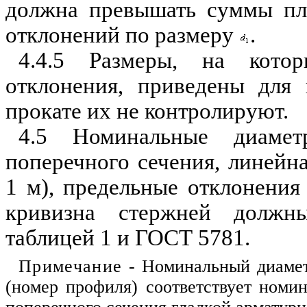
должна превышать суммы пл
откло
н
ений по размеру
.
4.4.5 Размеры, на кото
отклонен
и
я, приведены для 
прокате их не контролируют.
4.5 Номинальные диамет
поперечного сечения, линейн
1
м),
предельные отклонения 
кривизна стержней должны
таблицей 1 и ГОСТ 5781.
Пр
и
мечание
- Номинальный диамет
(номер профиля) соответствует номи