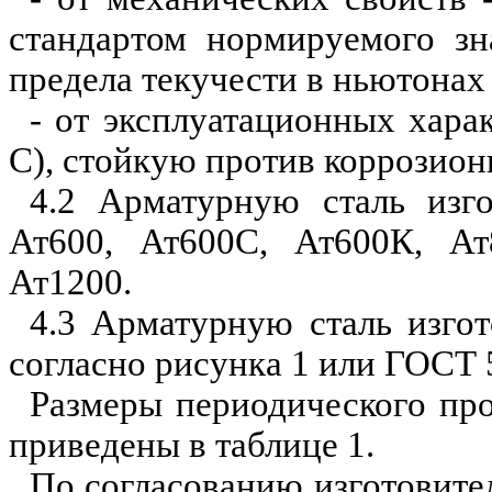
стандартом нормируемого зн
предела текучести в ньютонах
- от эксплуатационных хара
С), стойкую против коррозио
4.2 Арматурную сталь изг
Ат600,
Ат600С,
Ат600К
,
Ат
Ат12
0
0.
4.3 Арматурную сталь изго
согласно рисунка 1 или ГОСТ 
Размеры периодического про
п
риведены в таблице 1.
По согласованию изготовите