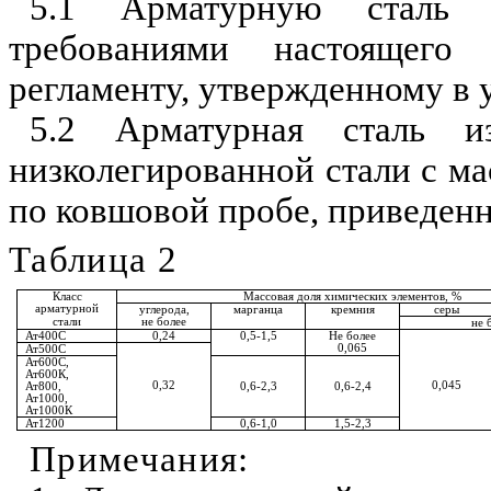
5.1 Арматурную сталь 
требованиями настоящего 
регламенту, утвержденному в 
5.2 Арматурная сталь из
низколегированной стали с м
по ковшовой пробе, приведен
Таблица 2
Класс
Массовая доля химических элементов
,
%
арматурной
углерода
,
марганца
кремния
серы
стали
не более
не 
Ат400С
0
,
24
0
,
5-1
,
5
Не более
0
,
065
Ат500С
Ат600С
,
Ат600К
,
0
,
32
0
,
045
Ат800
,
0
,
6-2
,
3
0
,
6-2
,
4
Ат1000
,
Ат1000К
Ат1200
0
,
6-1
,
0
1
,
5-2
,
3
Примечания
: