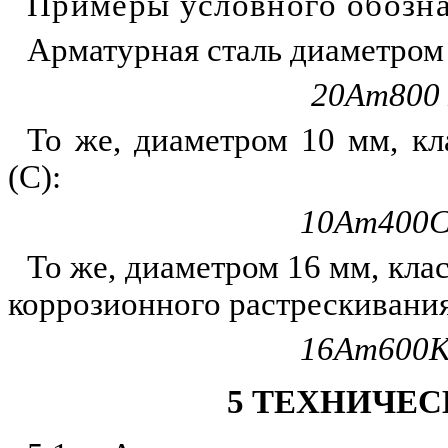
Примеры условного обозн
Арматурная сталь диаметром 
20А
т
800
То же, диаметром 10 мм, кл
(С):
1
0Ат400С
То же, диаметром 16 мм, кла
коррозионного
растрескивани
16Ат600
5 ТЕХНИЧЕС