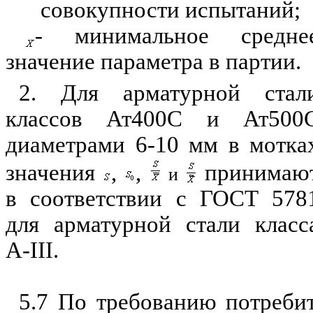
совокупности испыта
н
ий;
- мин
и
мальное средне
значение параметра в партии.
2. Для арматурной стал
классов Ат
4
0
0
С и Ат5
0
0
диаметрами 6-10 мм в мотка
з
н
ачения
,
,
при
н
имаю
и
в соответствии с ГОСТ
578
для армату
р
ной стали класс
А-
III
.
5.7 По требованию потреби