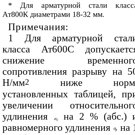
*
Для ар
м
атур
н
ой стали класс
Ат800К
диаметрами 1
8-
32 мм.
Примечания
:
1 Для арматурной стал
класса
Ат600С
допускаетс
с
н
ижение време
н
ног
сопротивления разрыву на
5
2
Н/
м
м
ниже норм
установлен
н
ых таблиц
е
й
,
пр
увеличении относительног
удлине
н
ия
на 2
%
(абс.)
равномерного удлинения
на 