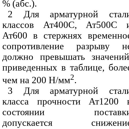
%
(абс
.).
2 Для армату
р
ной стал
классов Ат4
00С
, Ат5
00С
Ат600
в стержнях временно
сопр
от
ивле
н
ие разрыву н
должно превышать значе
н
ий
приведенных в таблице
,
боле
2
чем на 200
Н/мм
.
3
Для арматурной стал
класса про
ч
ности Ат12
00
состоянии поставк
допускается сн
и
жени