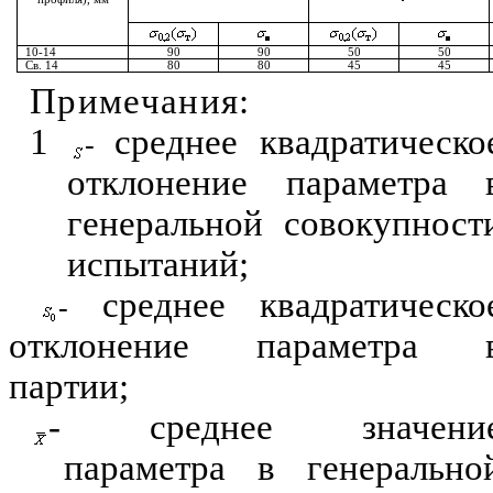
10-14
90
90
50
50
Св. 14
80
80
45
45
Примечан
и
я
:
1
среднее
квадратическо
-
отклонение
п
араметра 
генеральной с
о
вокупност
и
спытаний;
среднее
квадратическо
-
отклонение параметра 
партии;
- сред
не
е
з
начени
парам
е
тра в генерально