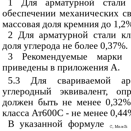
1 Для арматурной стали
обеспечении механических св
массовая доля кремния до 1,2
%
2 Для арматурной стали кл
доля углерода не более 0,
3
7
%.
3 Рекомендуемые марки 
приве
д
ены в приложения А.
5.3 Для свариваемой ар
углеродный эквивалент, о
должен быть не
м
енее 0,32
%
класса Ат600С - не менее 0,44
В указанной формуле