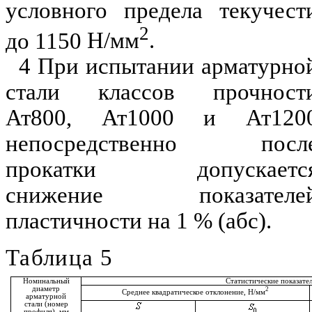
условного предела текучест
2
до 1150
Н/мм
.
4 При испытани
и
арматурно
стали классов прочност
Ат
800
,
Ат1000
и Ат1
20
непосредственно
посл
прокатки допускаетс
снижение показателе
пластичности на
1
% (абс).
Таблица 5
Номинальный
Статистические показате
диаметр
2
Среднее квадратическое отклонение
,
Н/мм
арматурной
стали (номер
профиля)
,
мм