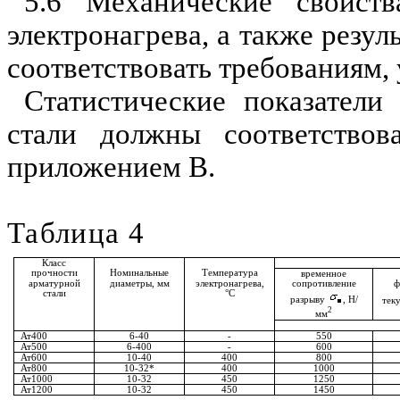
5.6 Механические свойств
электронагрева, а также резу
соответствовать требованиям,
Статистические показатели
стали должны соответствов
приложением В.
Таблица 4
Класс
прочности
Номинальные
Температура
временное
арматурной
диаметры
,
мм
электро­нагрева
,
сопротивление
ф
стали
°
С
разрыву
,
Н
/
тек
2
мм
Ат400
6-40
-
550
Ат500
6-400
-
600
Ат600
10-40
400
800
Ат800
10-32*
400
1000
Ат1000
10-32
450
1250
Ат1200
10-32
450
1450