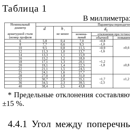
Таблица 1
В миллиметра
Номинальный
Параметры периодиче
диаметр
,
арматурной стали
не менее
номина-
отклонения при точно
(номер профиля
льный
обычной
повышен
6
5
,
8
0
,
4
7
,
0
+0
,
8
-1
,
0
8
7
,
7
0
,
6
9
,
3
±
0
,
6
10
9
,
5
0
,
8
11
,
5
+0
,
9
-1
,
6
12
11
,
3
1
,
0
13
,
7
14
13
,
3
1
,
1
15
,
9
16
15
,
2
1
,
2
18
,
0
+1
,
2
18
17
,
1
1
,
3
20
,
1
-1
,
8
±
0
,
8
20
19
,
1
1
,
4
22
,
3
22
21
,
1
1
,
5
24
,
5
25
24
,
1
1
,
6
27
,
7
28
27
,
0
1
,
8
31
,
0
+1
,
7
±
1
,
2
32
30
,
7
2
,
0
35
,
1
-2
,
5
36
34
,
5
2
,
3
39
,
5
40
38
,
4
2
,
5
43
,
8
* Предельные отклонения составляю
±
15 %.
4.4.1 Угол между попереч