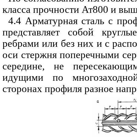
класса прочности Ат800 и выш
4.4 Арматурная сталь с про
представляет собой кругл
ребра
ми или без них и с рас
оси стержня поперечными се
с
е
редине, не пересекающ
идущим
и
по
многозаходно
сторонах профиля разное напр