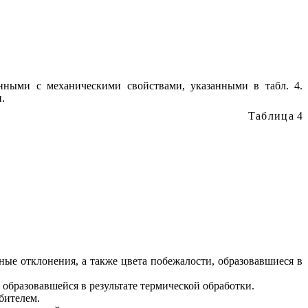
анными с механи
ческими
свойствами, указан
н
ыми в табл. 4.
.
Таблица
4
ьные отклоне
ни
я, а также цвета побежалости, образовавшиеся в
 образовавше
й
ся в результате термической обработк
и
.
бителем.