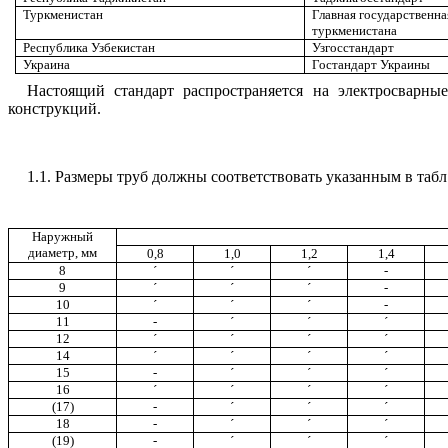
Туркменистан
Главная государственна
туркменистана
Республика Узбекистан
Узгосстандарт
Украина
Гостандарт Украины
Настоящий стандарт распространяется на электросварны
конструкций.
1.1.
Размеры труб должны соответствовать указанным в табл.
Наружный
диаметр
,
мм
0,8
1,0
1,2
1,4
8
´
´
´
-
9
´
´
´
-
10
´
´
´
-
11
-
´
´
´
12
´
´
´
´
14
´
´
´
´
15
-
´
´
´
16
´
´
´
´
(17)
-
´
´
´
18
-
´
´
´
(19)
-
´
´
´