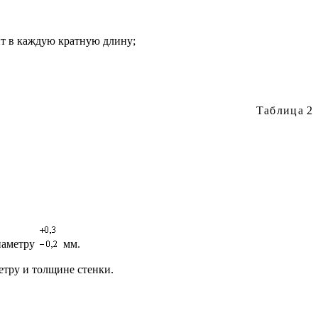
дит в каждую кратную длину;
Таблица
2
иаметру
мм.
етру и толщине стенки.