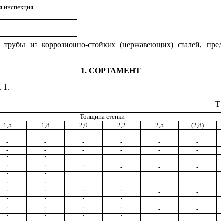
я инспекция
е трубы из коррозионно-стойких (нержавеющих) сталей, пре
1.
СОРТАМЕНТ
 1.
Т
Толщина стенки
1,5
1,8
2,0
2,2
2,5
(2,8)
-
-
-
-
-
-
-
-
-
-
-
-
-
-
-
-
-
-
´
´
-
-
-
-
´
´
´
-
-
-
´
´
-
-
-
-
´
´
-
-
-
-
´
´
´
´
-
-
´
´
´
´
-
-
´
´
´
´
-
-
´
´
´
´
-
-