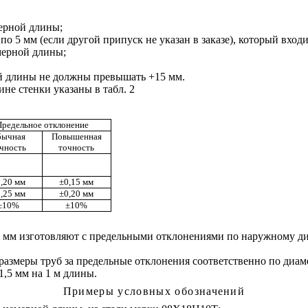
мерной длины;
по 5 мм (если другой припуск не указан в заказе), который вхо
емерной длины;
й длины не должны превышать +15 мм.
е стенки указаны в табл. 2
Предельное отклонение
бычная
Повышенная
чность
точность
,20 мм
±
0,15 мм
,25 мм
±
0,20 мм
±
10
%
±
10%
мм изготовляют с предельными отклонениями по наружному д
азмеры труб за предельные отклонения соответственно по диам
1,5 мм на 1
м
длины.
Примеры условных об
о
значений