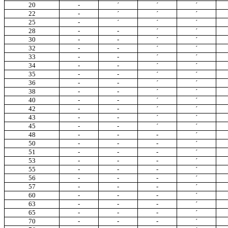
20
-
´
´
´
22
-
´
´
´
25
-
´
´
´
28
-
-
´
´
30
-
-
´
´
32
-
-
´
´
33
-
-
´
´
34
-
-
´
´
35
-
-
´
´
36
-
-
´
´
38
-
-
´
´
40
-
-
´
´
42
-
-
´
´
43
-
-
´
´
45
-
-
´
´
48
-
-
-
´
50
-
-
-
´
51
-
-
-
´
53
-
-
-
´
55
-
-
-
´
56
-
-
-
´
57
-
-
-
´
60
-
-
-
´
63
-
-
-
´
65
-
-
-
´
70
-
-
-
´