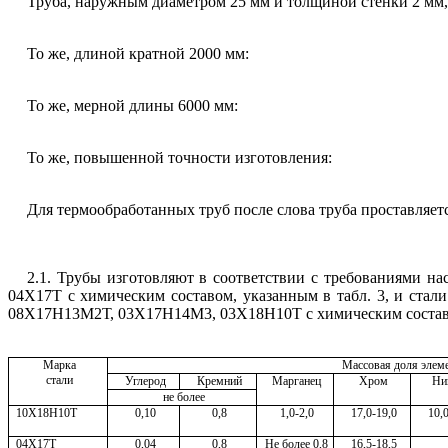
Труба, наружным диаметром 25 мм и толщиной стенки 2 мм,
То же, длиной кратной 2000 мм:
То же, мерной длины 6000 мм:
То же, повышенной точности изготовления:
Для
термообработанных
труб после слова труба проставляетс
2.1.
Трубы изготовляют в соответствии с требованиями на
04Х17Т с химическим составом, указанным в табл. 3, и стал
08Х17Н13М2Т, 03Х17Н14М3, 03Х18Н10Т с химическим состав
Марка
Массовая доля элем
стали
Углерод
Крем­ний
Марганец
Хром
Ни
не более
10Х18Н10Т
0,10
0,8
1,0-2,0
17
,
0-19
,
0
10
,
04Х17Т
0,04
0,8
Не более 0
,
8
16
,
5-18
,
5