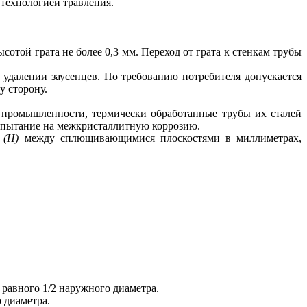
 технолог
и
ей травления.
той грата не более 0,3 мм. Переход от грата к стенкам трубы
удалении заусенцев. По требованию потребителя допускается
у сторону.
 промышленности, термически обработанные трубы их сталей
спытание на
межкристаллитную
коррозию.
я
(Н)
между с
п
лющивающим
и
ся плоскостям
и
в миллиметрах,
рав
н
ого 1/2 наруж
н
ого
д
иаметра.
 диаметра.