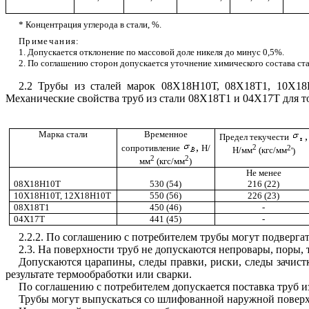
* Концентрация углерода в стали, %.
Примечания
:
1. Допускается отклонение по массовой доле никеля до минус 0,5%.
2. По соглашению сторон допускается уточнение химического состава ста
2.2
Трубы из сталей марок 08Х18Н10Т, 08Х18Т1, 10Х18Н
Механические свойства труб из стали 08Х18Т1 и 04Х17Т для т
Марка стали
Времен
н
ое
,
Предел текучести
,
сопротивление
Н/
2
2
H
/мм
(кгс/мм
')
2
2
мм
(кгс/мм
)
He
менее
08Х18Н10Т
530 (54)
216 (22)
10Х18Н10Т, 12Х18Н10Т
550 (56)
226 (23)
08Х18Т1
450 (46)
-
04Х17Т
441 (45)
-
2.2.2.
По соглашен
и
ю с потребителем трубы могут подверга
2.3.
На поверхности труб не допускаются непровары, поры, 
Допускаются царапины, следы правки, риски, следы зачис
результате термообработк
и
или сварки.
По соглашению с потребителем допускается поставка труб 
Трубы могут выпускаться со шлифованной наружной поверх