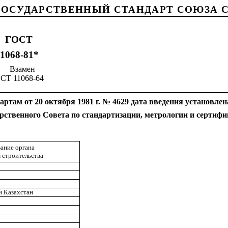
ГОСУДАРСТВЕННЫЙ СТАНДАРТ СОЮЗА 
ГОСТ
И
11068-81*
el.
Взамен
8-64
ртам от 20 октября 1981 г. № 4629 дата введения установл
ен
рственного Совета по
стандартизации,
метрологии и сертиф
ание органа
 строительства
и Казахстан