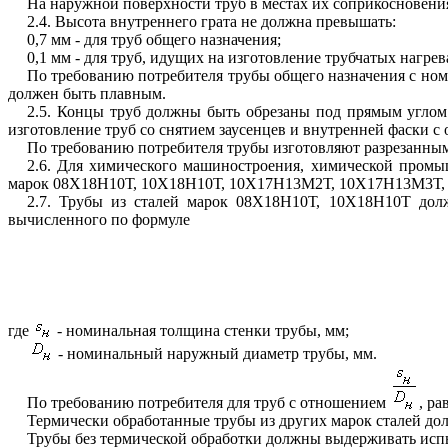
На наруж
н
ой поверхности труб в местах
и
х соприкосновени
2.4.
Высота внутреннего грата не должна превышать:
0,7
мм - для труб общего назначения;
0,1
мм - для труб, идущих на изготовление трубчатых нагрев
По требованию потребителя трубы общего назначения с ном
должен быть плавным.
2.5.
Концы труб должны быть обрезаны под прямым углом
изготовление труб со снятием заусенцев и внутренней фаски с
По требованию потребителя трубы изготовляют разрезанны
2.6.
Для химического машиностроения, химической промышл
марок 08Х18Н10Т, 10Х18Н10Т, 10Х17Н13М2Т, 10Х17Н13М3Т,
2.7.
Трубы
из сталей
марок 08Х18Н10Т, 10Х18Н10Т до
вычисле
н
ного по формуле
где
- номинальная толщина стенки трубы, мм;
- ном
и
нальный наружный диаметр трубы, мм.
По требован
и
ю
п
отребителя для труб с отношением
,
рав
Термически
обработанные трубы из других марок сталей
д
о
Трубы без термической обработки
д
олжны выдерживать исп