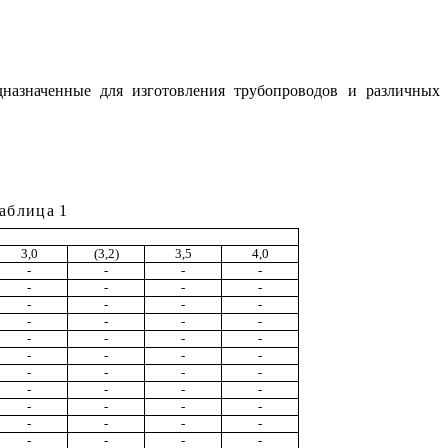
дназначенные для изготовления трубопроводов и различных
аблица
1
3,0
(3,2)
3,5
4,0
-
-
-
-
-
-
-
-
-
-
-
-
-
-
-
-
-
-
-
-
-
-
-
-
-
-
-
-
-
-
-
-
-
-
-
-
-
-
-
-
-
-
-
-