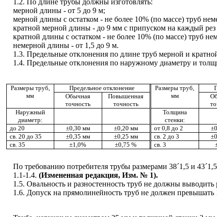
1.2.
По длине трубы должны изготовлять:
мерной длины - от 5 до 9 м
;
мерной длины с остатком - не более 10% (по массе) труб не
кратной мерной длины - до 9 мм с припуском на каждый
рез
кратной длины с остатком - не более 10% (по массе) труб н
немерной длины - от 1,5 до 9 м.
1.3.
Предельные отклонения по длине труб мерной и кратно
1.4.
Предельные отклонения по наружному диаметру и толщин
Размеры труб,
Предельное отклонение
Размеры труб,
мм
мм
Обычная
Повышенная
О
точность
точность
то
Наруж
н
ый
Толщина
диаметр:
стенки:
до 20
±
0,30 мм
±
0,20 мм
от 0
,
8 до 2
±
0
св. 20
до
35
±
0,35 мм
±
0,25 мм
св. 2 до 3
±
0
св.
35
±
1,0%
±
0,75 %
св.
3
По требованию потребителя трубы размерами 38
´
1,5
и 43
´
1,5
1.1-1.4.
(Изме
н
е
нн
ая редакция,
Изм.
№ 1).
1.5.
Овальность и
разностенность
труб не должны выводить р
1.6.
Допуск на прямолинейность труб не должен превышать 