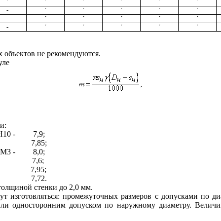
´
´
´
´
´
´
-
´
´
´
´
´
-
´
´
´
´
´
-
´
´
´
´
´
х объектов не рекомендуются.
уле
и:
18Н10 - 7,9
;
,85
;
14М3 - 8,0
;
6
;
,95
;
72.
олщиной стенки до 2,0 мм.
т изготовляться: промежуточных размеров с допусками по ди
или односторонним допуском по наружному диаметру. Величи