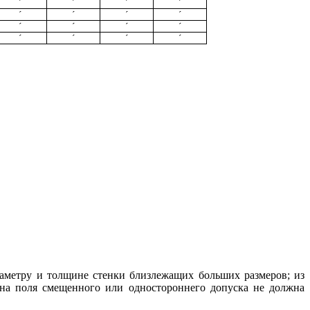
´
´
´
´
´
´
´
´
´
´
´
´
´
´
´
´
аметру и толщине стенки близлежащих больших размеров; из
на поля смещенного или одностороннего допуска не должна