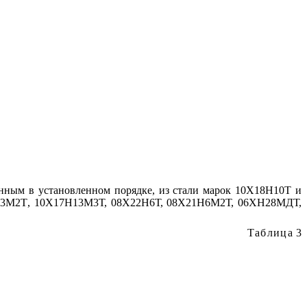
енным в установленном порядке, из стали марок 10Х18Н10Т и
13М2Т
,
10Х17Н13М3Т, 08Х22Н6Т, 08Х21Н6М2Т, 06ХН28МДТ,
Таблица
3