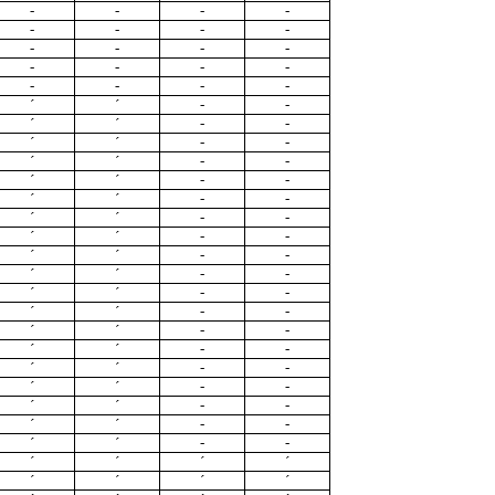
-
-
-
-
-
-
-
-
-
-
-
-
-
-
-
-
-
-
-
-
´
´
-
-
´
´
-
-
´
´
-
-
´
´
-
-
´
´
-
-
´
´
-
-
´
´
-
-
´
´
-
-
´
´
-
-
´
´
-
-
´
´
-
-
´
´
-
-
´
´
-
-
´
´
-
-
´
´
-
-
´
´
-
-
´
´
-
-
´
´
-
-
´
´
-
-
´
´
´
´
´
´
´
´