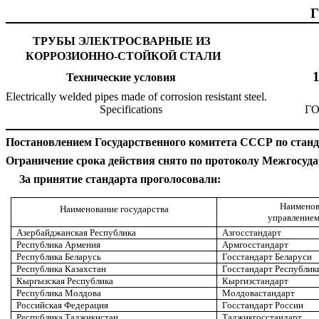
ТРУБЫ ЭЛЕКТРОСВАРНЫЕ ИЗ
КОРРОЗИОННО-СТОЙКОЙ СТАЛ
Технические условия
Electrically welded pipes made of corrosion resistant ste
Specifications
ГОСТ 1106
Постановлением Государстве
н
ного комитета СССР по станда
Ограничение срока действия снято по протоколу М
е
жгосуда
За принятие стандарта проголосовали:
Наименов
Наименование государства
управлением
Азербайджанская Республика
Азгосстандарт
Республика Армения
Армгосстандарт
Республика Беларусь
Госстандарт Беларуси
Республика Казахстан
Госстандарт Республик
Кыргызская Республика
Кыргизстандарт
Республика Молдова
Молдовастандарт
Российская Федерация
Госстандарт России
Республика Таджикистан
Таджикгосстандарт