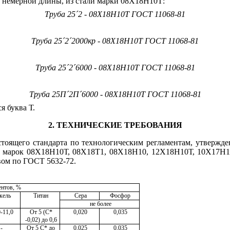
 немерной длины, из стали марки 08Х18Н10Т:
Труба 25
´
2 - 08Х18Н10Т ГОСТ 11068-81
Труба 25
´
2
´
2000кр - 08Х1
8
Н10Т ГОСТ 11068-81
Труба 25
´
2
´
6000
- 08Х18Н10Т ГОСТ 11068-81
Труба 25П
´
2П
´
6000
- 08Х18Н10Т ГОСТ 11068-81
я буква Т.
2.
ТЕХНИЧЕСКИЕ ТРЕБОВАНИЯ
стоящего стандарта по технологическим регламентам, утвержд
и марок 08Х18Н10Т, 08Х18Т1, 08
X
18
H
10, 12Х18Н10Т, 10Х17Н
ом по ГОСТ 5632-72.
ентов
,
%
кель
Титан
Сера
Фосфор
не более
0-11
,
0
От 5 (С*
0
,
020
0
,
035
-0
,
02) до 0
,
6
-
От 5 С* до
0
,
025
0
,
035