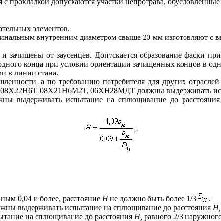
я с прокладкой допускаются участки непротрава, обусловленные
ательных элементов.
инальным внутренним диаметром свыше 20 мм изготовляют с высо
 и зачи
щ
ены от заусенцев. Допускается образование фаски пр
и
 одного конца при условии ориентаци
и
зач
и
щенных концов в одн
м
и
в лини
и
стана.
енности, а по требованию потребителя для других отраслей
 08Х22Н6Т, 08Х21Н
6М
2Т, 06ХН28МДТ должны выдерживать и
лжны
выдержи
вать
ис
п
ыта
н
ие на
сплющивание
до расстояни
ным 0,04 и более, расстоян
и
е
Н
не
д
олжно быть более 1/3
.
лжны выдерживать
и
спытание на сплющивание до расстояния
Н,
ытание на сплю
щ
ивание до расстояния
Н,
равного 2/3 наружного