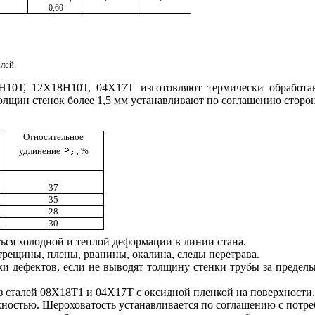
0
,
60
лей.
10Т, 12Х18Н10Т, 04Х17Т изготовляют термически обработ
ол
щ
ин стенок более 1,5 мм устанавливают по соглашению сторон
От
н
осительное
,
удли
н
ен
и
е
%
37
35
28
30
ться холодной и теплой деформа
ц
ии в л
и
нии стана.
тре
щ
ины, плены, рванины, окалина, следы перетрава.
тки
д
ефектов, если не выводят толщину сте
н
ки трубы за предел
из
сталей
08Х18Т1 и 04Х17Т с
оксидной
пленкой на поверхности,
ностью. Шероховатость устанавл
и
вается по согла
ш
ению с потре