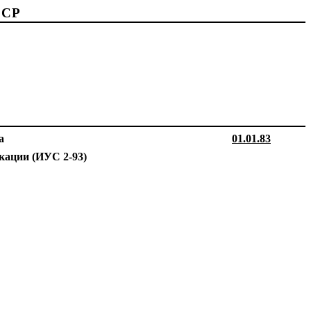
ССР
а
01.01.83
икации
(ИУС
2-93)