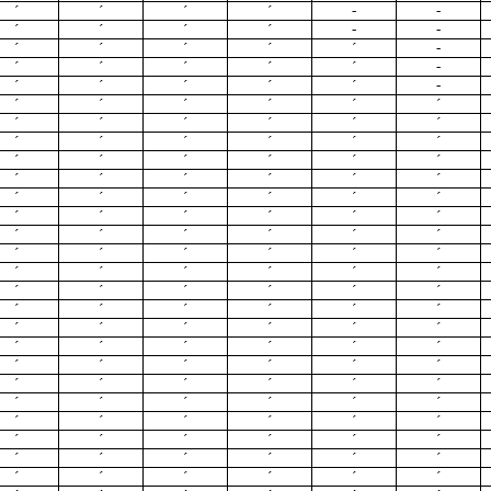
´
´
´
´
-
-
´
´
´
´
-
-
´
´
´
´
´
-
´
´
´
´
´
-
´
´
´
´
´
-
´
´
´
´
´
´
´
´
´
´
´
´
´
´
´
´
´
´
´
´
´
´
´
´
´
´
´
´
´
´
´
´
´
´
´
´
´
´
´
´
´
´
´
´
´
´
´
´
´
´
´
´
´
´
´
´
´
´
´
´
´
´
´
´
´
´
´
´
´
´
´
´
´
´
´
´
´
´
´
´
´
´
´
´
´
´
´
´
´
´
´
´
´
´
´
´
´
´
´
´
´
´
´
´
´
´
´
´
´
´
´
´
´
´
´
´
´
´
´
´
´
´
´
´
´
´