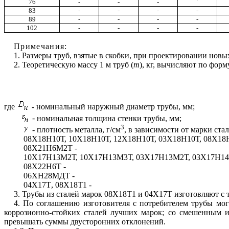
76
-
-
-
´
83
-
-
-
-
89
-
-
-
-
102
-
-
-
-
Примечания
:
1.
Размеры труб, взятые в скобки, при проектировании новы
2.
Теоретическую массу 1
м
труб (
т
)
,
кг, вычисляют по форм
где
-
номинальный наружный диаметр трубы, мм;
-
номинальная толщина стенки трубы, мм;
3
- плотность металла, г/см
,
в зависимости от марки стал
08Х18Н10Т, 10Х18Н10Т, 12Х18Н10Т, 03Х18Н10Т, 08Х
08Х21
Н6М2Т - 7
10Х17Н13М2Т, 10Х17Н13М3Т, 03Х17Н13М2Т, 03Х17Н
08
X
22
H
6
T
-
7,
06ХН28МДТ - 7
04
X
17
T
,
08
X
18
T
1 - 7,
3.
Трубы из сталей марок 08Х18Т1 и 04Х17Т изготовляют с т
4.
По соглашению изготовителя с потребителем трубы могу
коррозионно-стойких сталей лучших марок; со смешенным 
превышать суммы двусторонних отклонений.