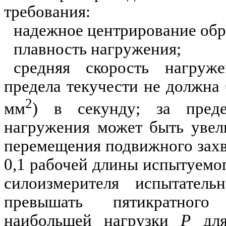
требования:
надежное центрирование обр
плавность нагружения;
средняя скорость нагру
предела текучести не должна 
2
мм
) в секунду; за преде
нагружения может быть увели
перемещения подвижного зах
0,1 рабочей длины испытуемог
силоизмерителя испытате
превышать пятикратного
наибольшей нагрузки
Р
для