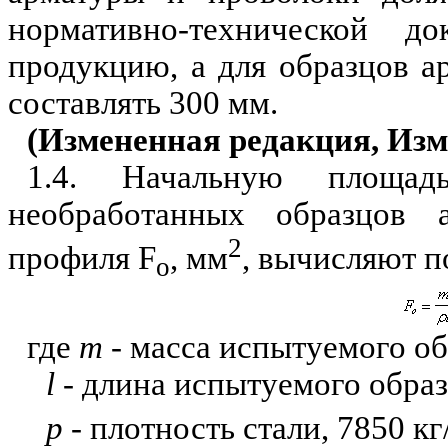
нормативно-технической д
продукцию, а для образцов а
составлять 300 мм.
(Измененная редакция, Изм 
1.4. Начальную площад
необработанных образцов а
2
профиля
F
, мм
, вычисляют п
о
где
т
- масса испытуемого об
l
- длина испытуемого образ
р
- плотность стали, 7850 кг