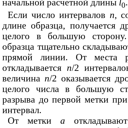
начальной расчетной длины
l
.
0
Если число интервалов
n
, 
длине образца, получается д
целого в большую сторону.
образца тщательно складывают
прямой линии. От места 
откладывается
n
/2 интервал
величина
n
/2 оказывается др
целого числа в большую ст
разрыва до первой метки при
интервал.
От метки
а
откладыва