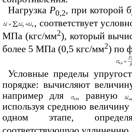
Нагрузка
Р
, при которой 
0,2
, соответствует услов
2
МПа (кгс/мм
), который вычи
2
более 5 МПа (0,5 кгс/мм
) по 
Условные пределы упругост
порядке: вычисляют величин
например для
равную
используя среднюю величину
одном этапе, опред
соответствующую удлинению