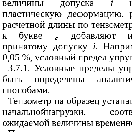
величины допуска
i
на 
пластическую деформацию, 
расчетной длины по тензомет
к букве
добавляют ин
принятому допуску
i
. Напри
0,05 %, условный предел упру
3.7.1. Условные пределы уп
быть определены аналит
способами.
Тензометр на образец устан
начальнойнагрузки, соот
ожидаемой величины временн