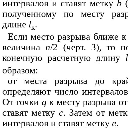
интервалов и ставят метку
b
(
полученному по месту разр
длине
l
.
к
Если место разрыва ближе к
величина
n
/2 (черт. 3), то
конечную расчетную длину
l
образом:
от места разрыва до кр
определяют число интервало
От точки
q
к месту разрыва о
ставят метку
с
. Затем от мет
интервалов и ставят метку
е
.