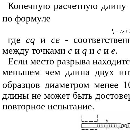
Конечную расчетную длину
по формуле
где
cq
и
ce
- соответствен
между точками
с
и
q
и
с
и
e
.
Если место разрыва находится
меньшем чем длина двух ин
образцов диаметром менее 1
длины не может быть достове
повторное испытание.