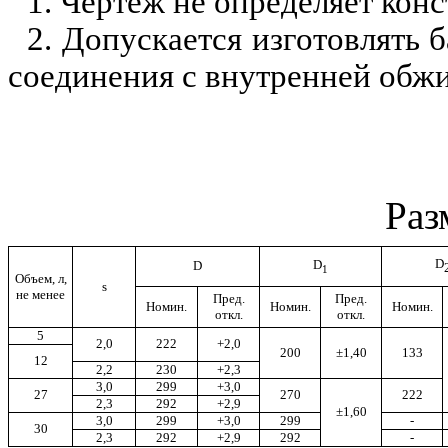
1. Чертеж не определяет кон
2. Допускается изготовлять 
соединения с внутренней обжи
Раз
D
D
D
1
Объем, л,
s
не менее
Пред.
Пред.
Номин.
Номин.
Номин.
откл.
откл.
5
2,0
222
+2,0
200
±
1,40
133
12
2,2
230
+2,3
3,0
299
+3,0
27
270
222
2,3
292
+2,9
±
1,60
3,0
299
+3,0
299
-
30
2,3
292
+2,9
292
-