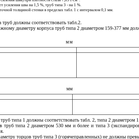
т усиления шва на 1,5 %, труб типа 3 - на 1 %.
уточной толщиной стенки в пределах
табл. 1
с интервалом 0,1 мм.
 труб должны соответствовать табл.2.
жному диаметру корпуса труб типа 2 диаметром 159-377 мм долж
мм
мм
уб типа 1 должны соответствовать табл. 2, типа 2 диаметром 159 
в труб типа 2 диаметром 530 мм и более и типа 3 (экспандир
я.
иаметру торцов труб типа 3 (горячеправленных) не должны прев