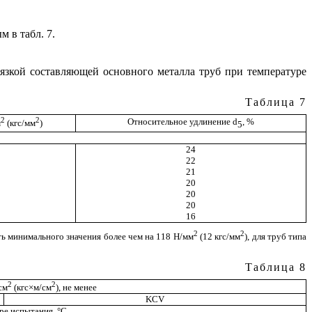
 в табл. 7.
вязкой составляющей основного металла труб при температуре
Таб
лица 7
2
2
Относительное удлинение
d
, %
м
(кгс/мм
)
5
24
22
21
20
20
20
16
2
2
ть минимального значения более чем на 118 Н/мм
(12 кгс/мм
), для труб типа
Таблица 8
2
2
см
(кгс
×
м/см
), не менее
KCV
ре испытания,
°
С