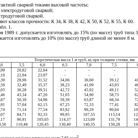
тактной сваркой токами высокой частоты;
электродуговой сваркой;
тродуговой сваркой.
т классов прочности: К 34, К 38, К 42, К 50, К 52, К 55, К 60.
бл. 1.
ря 1989 г. допускается изготовлять до 15% (по массе) труб типа
кается изготовлять до 10% (по массе) труб длиной не менее 8 м.
Теоретическая масса 1 м труб, кг, при толщине стенки, мм
,0
5,5
6,0
6,5
7,0
7,5
,99
20,82
22,64
-
-
-
,10
22,04
23,97
-
-
-
,39
28,96
31,52
34,06
36,60
39,12
4
,59
32,49
35,37
38,23
41,09
43,93
4
,05
36,28
39,51
42,72
45,92
49,11
5
,46
43,34
47,20
51,05
54,90
58,73
6
,87
50,39
54,90
59,39
63,87
68,34
7
,91
57,04
62,15
67,25
72,33
77,41
8
,74
71,14
77,54
83,92
90,29
90,64
10
,07
84,71
92,33
99,95
107,55
115,14
12
,17
96,91
105,65
114,37
123,09
131,79
14
0,50
110,48
120,45
130,40
140,35
150,28
16
3
силения шва) при плотности стали 7,85 г/см
.