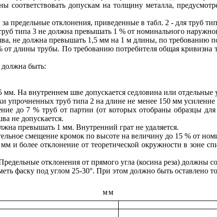
жны соответствовать допускам на толщину металла, предусмо
а предельные отклонения, приведенные в табл. 2 - для труб типа 
 труб типа 3 не должна превышать 1 % от номинального наружно
шва, не должна превышать 1,5 мм на 1 м длины, по требованию по
% от длины трубы. По требованию потребителя общая кривизна т
 должна быть:
 мм. На внутреннем шве допускается седловина или отдельные у
ки упрочненных труб типа 2 на длине не менее 150 мм усиление
ление до 7 % труб от партии (от которых отобраны образцы д
ва не допускается.
олжна превышать 1 мм. Внутренний грат не удаляется.
тельное смещение кромок по высоте на величину до 15 % от номи
 мм и более отклонение от теоретической окружности в зоне с
редельные отклонения от прямого угла (косина реза) должны соо
еть фаску под углом 25-30°. При этом должно быть оставлено т
мм