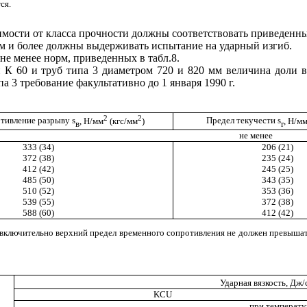
ся.
имости от класса прочности должны соответствовать приведенным
мм и более должны выдерживать испытание на ударный изгиб.
 не менее норм, приведенных в табл.8.
и К 60 и труб типа 3 диаметром 720 и 820 мм величина доли 
а 3 требование факультативно до 1 января 1990 г.
2
2
тивление разрыву
s
, Н/мм
(кгс/мм
)
Предел текучести
s
, Н/м
в
r
не менее
333 (34)
206 (21)
372 (38)
235 (24)
412 (42)
245 (25)
485 (50)
343 (35)
510 (52)
353 (36)
539 (55)
372 (38)
588 (60)
412 (42)
55 включительно верхний предел временного сопротивления не должен превыша
Ударная вязкость, Дж/
KCU
при температу