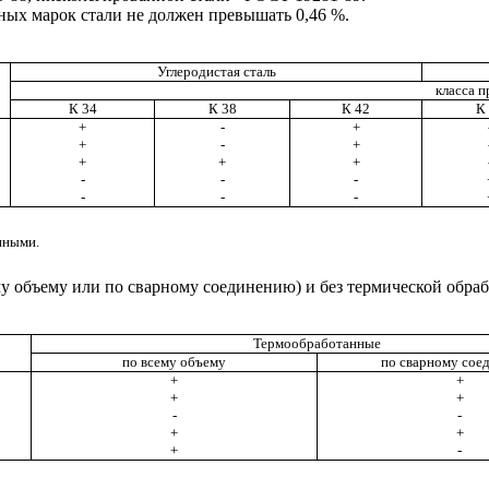
ных марок стали не должен превышать 0,46 %.
Углеродистая сталь
класса 
К 34
К 38
К 42
К
+
-
+
+
-
+
+
+
+
-
-
-
-
-
-
нными.
 объему или по сварному соединению) и без термической обработ
Термообработанные
по всему объему
по сварному сое
+
+
+
+
-
-
+
+
+
-