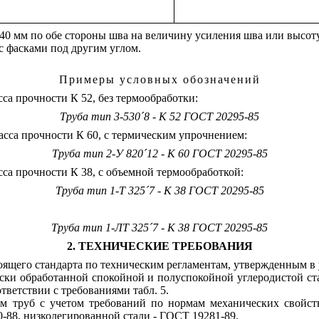
 40 мм по обе стороны шва на величину усиления шва или высоту
с фасками под другим углом.
Примеры условных обозначений
сса прочности К 52, без термообработки:
Труба тип 3-530
´
8 - К 52 ГОСТ 20295-85
асса прочности К 60, с термическим упрочнением:
Труба тип 2-У 820
´
12 - К 60 ГОСТ 20295-85
сса прочности К 38, с объемной термообработкой:
Труба тип 1-Т 325
´
7 - К 38 ГОСТ 20295-85
Труба тип 1-ЛТ 325
´
7 - К 38 ГОСТ 20295-85
2. ТЕХНИЧЕСКИЕ ТРЕБОВАНИЯ
тоящего стандарта по техническим регламентам, утвержденным в
ески обработанной спокойной и полуспокойной углеродистой с
тветствии с требованиями табл. 5.
лем труб с учетом требований по нормам механических свойс
-88, низколегированной стали - ГОСТ 19281-89.