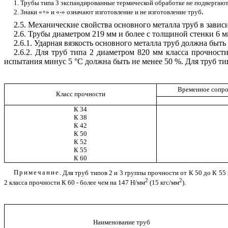
1. Трубы типа 3 экспандированные термической обработке не подвергают
.
2. Знаки «+» и «-» означают изготовление и не изготовление труб
2.5. Механические свойства основного металла труб в завис
2.6. Трубы диаметром 219 мм и более с толщиной стенки 6 
2.6.1. Ударная вязкость основного металла труб должна быть
2.6.2. Для труб типа 2 диаметром 820 мм класса прочност
испытания минус 5
°
С должна быть не менее 50 %. Для труб тип
Временное сопро
Класс прочности
К 34
К 38
К 42
К 50
К 52
К 55
К 60
Примечание
. Для труб типов 2 и 3 группы прочности от К 50 до К 
2
2
2 класса прочности К 60 - более чем на 147 Н/мм
(15 кгс/мм
).
Наименование труб