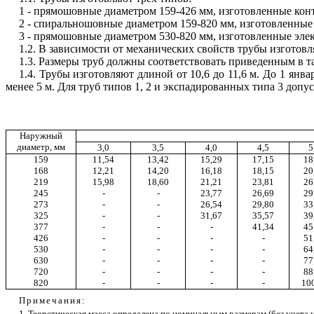
1 - прямошовные диаметром 159-426 мм, изготовленные кон
2 - спиральношовные диаметром 159-820 мм, изготовленные 
3 - прямошовные диаметром 530-820 мм, изготовленные элек
1.2. В зависимости от механических свойств трубы изготовляю
1.3. Размеры труб должны соответствовать приведенным в та
1.4. Трубы изготовляют длиной от 10,6 до 11,6 м. До 1 янва
менее 5 м. Для труб типов 1, 2 и экспадированных типа 3 допус
Наружный
диаметр, мм
3,0
3,5
4,0
4,5
5
159
11,54
13,42
15,29
17,15
18
168
12,21
14,20
16,18
18,15
20
219
15,98
18,60
21,21
23,81
26
245
-
-
23,77
26,69
29
273
-
-
26,54
29,80
33
325
-
-
31,67
35,57
39
377
-
-
-
41,34
45
426
-
-
-
-
51
530
-
-
-
-
64
630
-
-
-
-
77
720
-
-
-
-
88
820
-
-
-
-
10
Примечания:
1. Теоретическая масса определена по номинальным размерам (без учета у