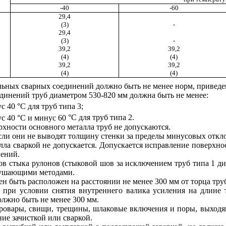
-40
-60
29,4
(3)
-
29,4
(3)
-
39,2
39,2
(4)
(4)
39,2
39,2
(4)
(4)
льных сварных соединений должно быть не менее норм, приведен
единений труб диаметром 530-820 мм должна быть не менее:
ус 40
°
С для труб типа 3;
ус 40 °С и минус 60
°
С для труб типа 2.
рхности основного металла труб не допускаются.
если они не выводят толщину стенки за пределы минусовых откл
лла сваркой не допускается. Допускается исправление поверхно
нений.
шов стыка рулонов (стыковой шов за исключением труб типа 1 д
зрушающими методами.
н быть расположен на расстоянии не менее 300 мм от торца тру
 при условии снятия внутреннего валика усиления на длине 
олжно быть не менее 300 мм.
епровары, свищи, трещины, шлаковые включения и поры, выход
ие зачисткой или сваркой.