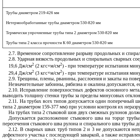
Трубы диаметром 219-426 мм
Нетермообработанные трубы диаметром 530-820 мм
Термически упрочненные трубы типа 2 диаметром 530-820 мм
Трубы типа 2 класса прочности К 60 диаметром 530-820 мм
2.7. Временное сопротивление разрыву продольных и спира
2.8. Ударная вязкость продольных и спиральных сварных со
2
2
19,6 Дж/см
(2 кгс
×
м/см
) - при температуре испытания мин
2
2
29,4 Дж/см
(3 кгс
×
м/см
) - при температуре испытания мин
2.9. Трещины, плены, рванины, расслоения и закаты на пове
Незначительные забоины, рябизна и окалина допускаются, 
2.10. Исправление поверхностных дефектов основного мета
выводить толщину стенки трубы за пределы минусовых откло
2.11. На трубах всех типов допускается один поперечный 
типа 2 диаметром 159-377 мм) при условии контроля их нера
На трубах типа 2 стыковой шов двух смежных рулонов долже
Допускается расположение стыкового шва на торце трубы
пересечения стыкового шва рулона и спирального шва трубы д
2.12. В сварных швах труб типов 2 и 3 не допускаются н
дефектного участка с последующей заваркой, а также исправлен