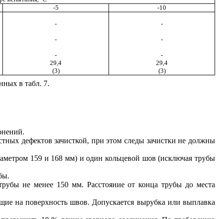
-5
-10
-
-
-
-
-
-
29,4
29,4
(3)
(3)
ных в табл. 7.
онений.
стных дефектов зачисткой, при этом следы зачистки не должны
иаметром 159 и 168 мм) и один кольцевой шов (исключая трубы
бы.
трубы не менее 150 мм. Расстояние от конца трубы до места
ящие на поверхность швов. Допускается вырубка или выплавка