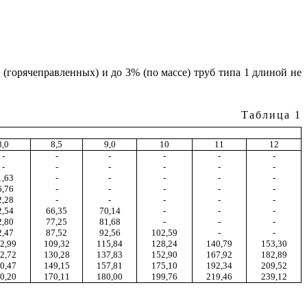
 3 (горячеправленных) и до 3% (по массе) труб типа 1 длиной не
Таблица 1
8,0
8,5
9,0
10
11
12
-
-
-
-
-
-
-
-
-
-
-
-
1,63
-
-
-
-
-
6,76
-
-
-
-
-
2,28
-
-
-
-
-
2,54
66,35
70,14
-
-
-
2,80
77,25
81,68
-
-
-
2,47
87,52
92,56
102,59
-
-
2,99
109,32
115,84
128,24
140,79
153,30
2,72
130,28
137,83
152,90
167,92
182,89
0,47
149,15
157,81
175,10
192,34
209,52
0,20
170,11
180,00
199,76
219,46
239,12