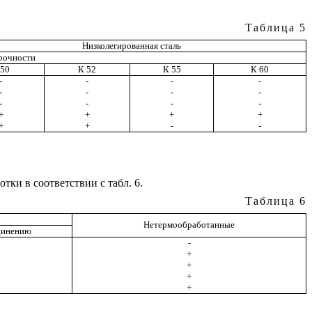
Таблица 5
Низколегированная сталь
прочности
 50
К 52
К 55
К 60
-
-
-
-
-
-
-
-
-
-
-
-
+
+
+
+
+
+
-
-
ки в соответствии с табл. 6.
Таблица 6
Нетермообработанные
динению
-
+
+
+
+