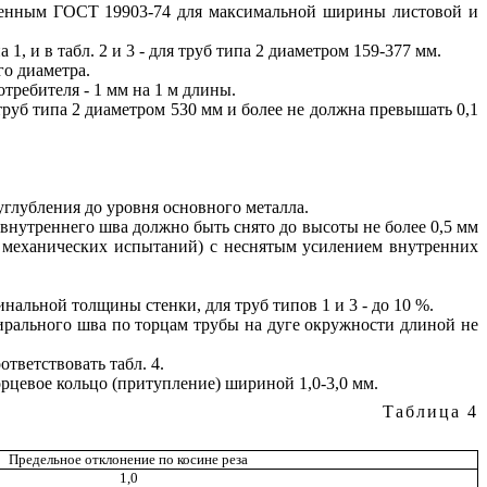
тренным ГОСТ 19903-74 для максимальной ширины листовой и
1, и в табл. 2 и 3 - для труб типа 2 диаметром 159-377 мм.
го диаметра.
требителя - 1 мм на 1 м длины.
руб типа 2 диаметром 530 мм и более не должна превышать 0,1
глубления до уровня основного металла.
 внутреннего шва должно быть снято до высоты не более 0,5 мм
ля механических испытаний) с неснятым усилением внутренних
нальной толщины стенки, для труб типов 1 и 3 - до 10 %.
пирального шва по торцам трубы на дуге окружности длиной не
тветствовать табл. 4.
орцевое кольцо (притупление) шириной 1,0-3,0 мм.
Таблица 4
Предельное отклонение по косине реза
1,0