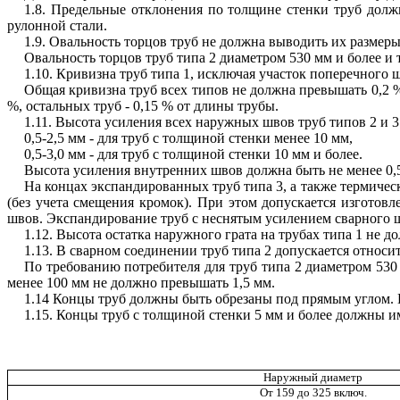
1.8. Предельные отклонения по толщине стенки труб дол
рулонной стали.
1.9. Овальность торцов труб не должна выводить их размеры з
Овальность торцов труб типа 2 диаметром 530 мм и более и
1.10. Кривизна труб типа 1, исключая участок поперечного 
Общая кривизна труб всех типов не должна превышать 0,2 
%, остальных труб - 0,15 % от длины трубы.
1.11. Высота усиления всех наружных швов труб типов 2 и 3
0,5-2,5 мм - для труб с толщиной стенки менее 10 мм,
0,5-3,0 мм - для труб с толщиной стенки 10 мм и более.
Высота усиления внутренних швов должна быть не менее 0,5
На концах экспандированных труб типа 3, а также термичес
(без учета смещения кромок). При этом допускается изготов
швов. Экспандирование труб с неснятым усилением сварного ш
1.12. Высота остатка наружного грата на трубах типа 1 не д
1.13. В сварном соединении труб типа 2 допускается относи
По требованию потребителя для труб типа 2 диаметром 530
менее 100 мм не должно превышать 1,5 мм.
1.14 Концы труб должны быть обрезаны под прямым углом. П
1.15. Концы труб с толщиной стенки 5 мм и более должны им
Наружный диаметр
От 159 до 325 включ.