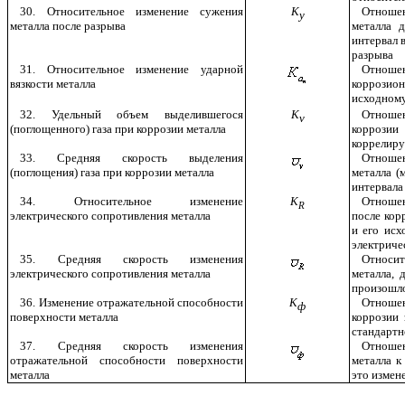
30. Относительное изменение сужения
К
Отношен
y
металла после разрыва
металла 
интервал 
разрыва
31. Относительное изменение ударной
Отношен
вязкости металла
коррозио
исходному
32. Удельный объем выделившегося
К
Отношен
v
(поглощенного) газа при коррозии металла
коррози
коррелиру
33. Средняя скорость выделения
Отношен
(поглощения) газа при коррозии металла
металла (
интервала
34. Относительное изменение
K
Отношен
R
электрического сопротивления металла
после кор
и его исх
электриче
35. Средняя скорость изменения
Относит
электрического сопротивления металла
металла, 
произошло
36. Изменение отражательной способности
K
Отношен
ф
поверхности металла
коррозии 
стандартн
37. Средняя скорость изменения
Отноше
отражательной способности поверхности
металла к
металла
это измен