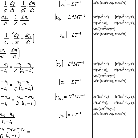
м/с (мм/год, мкм/ч)
2
2
кг/(м
×
с) [г/(м
×
сут),
2
2
г/(м
×
ч), г/(см
×
сут),
2
мг/(см
×
сут)
м/с (мм/год, мкм/ч)
2
2
кг/(м
×
с) [г/(м
×
сут),
2
2
г/(м
×
ч), г/(см
×
сут),
2
мг/(см
×
сут)
м/с (мм/год, мкм/ч)
2
2
кг/(м
×
с) [г/(м
×
сут),
2
2
г/(м
×
ч), г/(см
×
сут),
2
мг/(см
×
сут)
м/с (мм/год, мкм/ч)