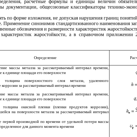
ределения, расчетные формулы и единицы величин обязател
ы документации, общесоюзные классификаторы технико-эконо
ть по форме изложения, не допуская нарушения границ понятий
е. Применение синонимов стандартизованного наименования зап
венные обозначения и размерности характеристик жаростойкост
характеристик жаростойкости, а в справочном
приложении 
Определение
Рас
ние массы металла за рассматриваемый интервал времени,
е к единице площади его поверхности
я толщина поверхностного слоя металла, удаленного
е коррозии за рассматриваемый интервал времени
ние массы металла за рассматриваемый интервал времени,
е к единице площади его поверхности
 толщина окисной пленки (пленки продуктов коррозии),
шейся на поверхности металла за рассматриваемый интервал
е первой производной по времени от удельной потери массы
определенное для данного момента времени