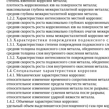
степень язвенной коррозии металла;
плотность коррозионных язв на поверхности металла;
максимальная глубина межкристаллитной коррозии металла;
средняя глубина межкристаллитной коррозии металла.
1.2.2. Характеристики интенсивности местной коррозии:
средняя скорость роста максимально глубоких коррозионных 
средняя скорость роста коррозионных язв на поверхности ме
средняя скорость роста максимально глубоких очагов межкр
средняя скорость роста зоны межкристаллитной коррозии ме
1.3.
Характеристики повреждения подокисного с
1.3.1. Характеристики степени повреждения подокисного сл
средняя толщина подокисного слоя металла, обедненного 
средняя толщина слоя внутреннего окисления металла.
1.3.2. Характеристики интенсивности повреждения подокисн
средняя скорость роста подокисного слоя металла, обеднен
средняя скорость роста слоя внутреннего окисления металла.
1.4.
Специальные характеристики коррозии
1.4.1. Механические характеристики коррозии:
относительное изменение временного сопротивления металл
относительное изменение предела текучести металла;
относительное изменение удлинения металла после разрыва;
относительное изменение сужения металла после разрыва;
относительное изменение ударной вязкости металла.
1.4.2. Объемные характеристики коррозии:
удельный объем выделившегося (поглощенного) газа при кор