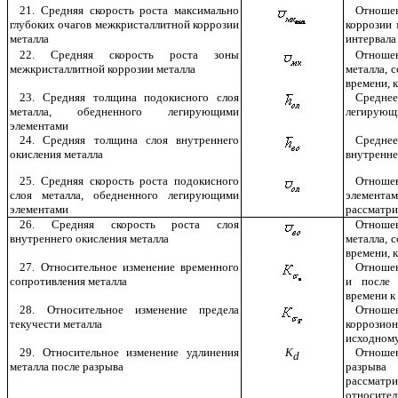
21. Средняя скорость роста максимально
Отноше
глубоких очагов межкристаллитной коррозии
коррозии 
металла
интервала
22. Средняя скорость роста зоны
Отношен
межкристаллитной коррозии металла
металла, 
времени, 
23. Средняя толщина подокисного слоя
Среднее
металла, обедненного легирующими
легирующи
элементами
24. Средняя толщина слоя внутреннего
Средне
окисления металла
внутренне
25. Средняя скорость роста подокисного
Отноше
слоя металла, обедненного легирующими
элементам
элементами
рассматри
26. Средняя скорость роста слоя
Отношен
внутреннего окисления металла
металла, 
времени, 
27. Относительное изменение временного
Отношен
сопротивления металла
и после 
времени к
28. Относительное изменение предела
Отношен
текучести металла
коррозио
исходному
29. Относительное изменение удлинения
К
Отноше
d
металла после разрыва
разрыва
рассмат
относител