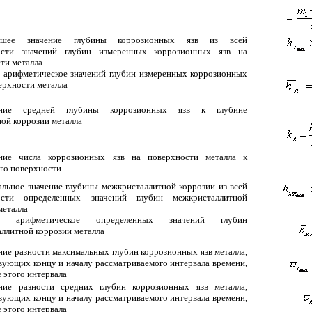
ьшее значение глубины коррозионных язв из всей
ости значений глубин измеренных коррозионных язв на
ти металла
 арифметическое значений глубин измеренных коррозионных
верхности металла
ние средней глубины коррозионных язв к глубине
ой коррозии металла
ние числа коррозионных язв на поверхности металла к
го поверхности
льное значение глубины межкристаллитной коррозии из всей
ости определенных значений глубин межкристаллитной
металла
е арифметическое определенных значений глубин
ллитной коррозии металла
ие разности максимальных глубин коррозионных язв металла,
вующих концу и началу рассматриваемого интервала времени,
е этого интервала
ие разности средних глубин коррозионных язв металла,
вующих концу и началу рассматриваемого интервала времени,
е этого интервала