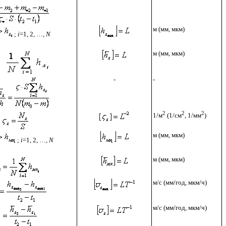
м (мм, мкм)
;
i
=1, 2, …,
N
м (мм, мкм)
-
-
2
2
2
1/м
(1/см
, 1/мм
)
м (мм, мкм)
;
i
=1, 2, …,
N
м (мм, мкм)
м/с (мм/год, мкм/ч)
м/с (мм/год, мкм/ч)