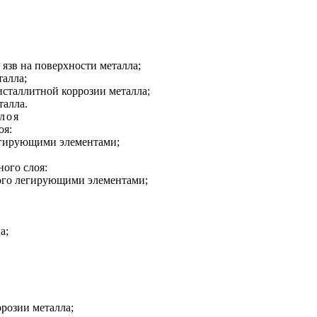
язв на поверхности металла;
талла;
исталлитной коррозии металла;
талла.
лоя
оя:
легирующими элементами;
ого слоя:
ного легирующими элементами;
а;
розии металла;