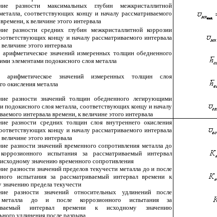
ние разности максимальных глубин межкристаллитной
металла, соответствующих концу и началу рассматриваемого
 времени, к величине этого интервала
ие разности средних глубин межкристаллитной коррозии
соответствующих концу и началу рассматриваемого интервала
к величине этого интервала
 арифметическое значений измеренных толщин обедненного
ми элементами подокисного слоя металла
е арифметическое значений измеренных толщин слоя
го окисления металла
ние разности значений толщин обедненного легирующими
и подокисного слоя металла, соответствующих концу и началу
ваемого интервала времени, к величине этого интервала
ие разности средних толщин слоя внутреннего окисления
соответствующих концу и началу рассматриваемого интервала
к величине этого интервала
ие разности значений временного сопротивления металла до
коррозионного испытания за рассматриваемый интервал
 исходному значению временного сопротивления
ие разности значений пределов текучести металла до и после
нного испытания за рассматриваемый интервал времени к
 значению предела текучести
ние разности значений относительных удлинений после
 металла до и после коррозионного испытания за
риваемый интервал времени к исходному значению
ьного удлинения после разрыва