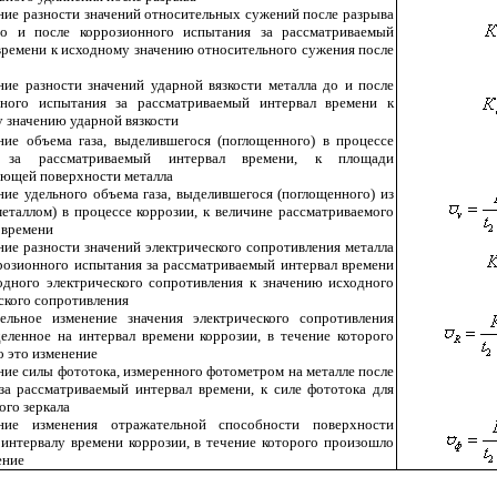
ие разности значений относительных сужений после разрыва
до и после коррозионного испытания за рассматриваемый
времени к исходному значению относительного сужения после
ие разности значений ударной вязкости металла до и после
нного испытания за рассматриваемый интервал времени к
 значению ударной вязкости
ие объема газа, выделившегося (поглощенного) в процессе
и за рассматриваемый интервал времени, к площади
ющей поверхности металла
ие удельного объема газа, выделившегося (поглощенного) из
металлом) в процессе коррозии, к величине рассматриваемого
 времени
ие разности значений электрического сопротивления металла
розионного испытания за рассматриваемый интервал времени
одного электрического сопротивления к значению исходного
ского сопротивления
ельное изменение значения электрического сопротивления
деленное на интервал времени коррозии, в течение которого
 это изменение
ие силы фототока, измеренного фотометром на металле после
за рассматриваемый интервал времени, к силе фототока для
ого зеркала
ние изменения отражательной способности поверхности
 интервалу времени коррозии, в течение которого произошло
ение