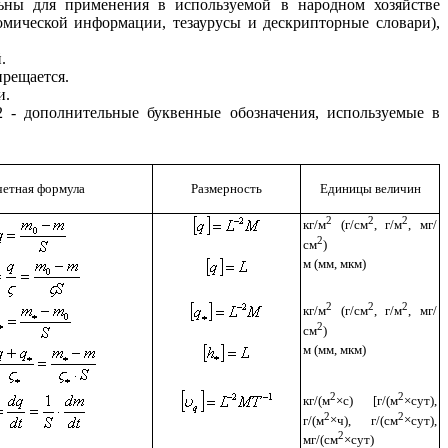
ьны для применения в используемой в народном хозяйстве
мической информации, тезаурусы и дескрипторные словари),
.
рещается.
и.
2
- дополнительные буквенные обозначения, используемые в
четная формула
Размерность
Единицы величин
2
2
2
кг/м
(г/см
, г/м
, мг/
2
см
)
м (мм, мкм)
2
2
2
кг/м
(г/см
, г/м
, мг/
2
см
)
м (мм, мкм)
2
2
кг/(м
×
с) [г/(м
×
сут),
2
2
г/(м
×
ч), г/(см
×
сут),
2
мг/(см
×
сут)