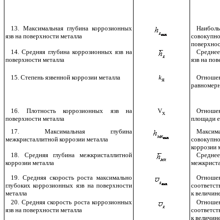
13. Максимальная глубина коррозионных
Наибол
язв на поверхности металла
совокупн
поверхнос
14. Средняя глубина коррозионных язв на
Среднее
поверхности металла
язв на по
15. Степень язвенной коррозии металла
k
Отноше
я
равномерн
16. Плотность коррозионных язв на
V
Отноше
х
поверхности металла
площади е
17. Максимальная глубина
Максима
межкристаллитной коррозии металла
совокупн
коррозии 
18. Средняя глубина межкристаллитной
Средне
коррозии металла
межкриста
19. Средняя скорость роста максимально
Отношен
глубоких коррозионных язв на поверхности
соответст
металла
к величин
20. Средняя скорость роста коррозионных
Отношен
язв на поверхности металла
соответст
к величин