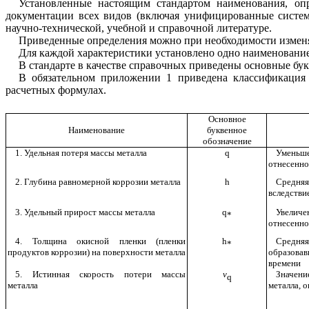
Установленные настоящим стандартом наименования, оп
документации всех видов (включая унифицированные систем
научно-технической, учебной и справочной литературе.
Приведенные определения можно при необходимости изменя
Для каждой характеристики установлено одно наименовани
В стандарте в качестве справочных приведены основные бук
В обязательном
приложении 1
приведена классификация 
расчетных формулах.
Основное
Наименование
буквенное
обозначение
1. Удельная потеря массы металла
q
Уменьше
отнесенно
2. Глубина равномерной коррозии металла
h
Средня
вследстви
3. Удельный прирост массы металла
q
Увеличе
*
отнесенно
4. Толщина окисной пленки (пленки
h
Средняя
*
продуктов коррозии) на поверхности металла
образовав
времени
5. Истинная скорость потери массы
v
Значени
q
металла
металла, 