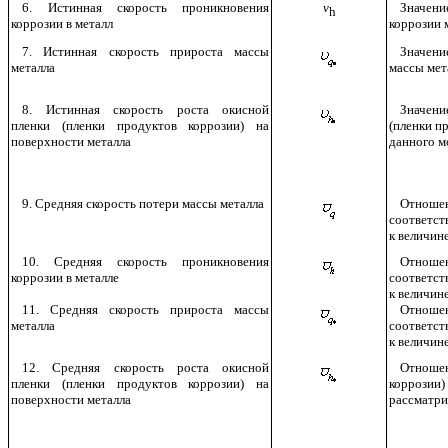
6. Истинная скорость проникновения
v
Значени
h
коррозии в металл
коррозии 
7. Истинная скорость прироста массы
Значени
металла
массы мет
8. Истинная скорость роста окисной
Значени
пленки (пленки продуктов коррозии) на
(пленки п
поверхности металла
данного м
9. Средняя скорость потери массы металла
Отнош
соответст
к величин
10. Средняя скорость проникновения
Отноше
коррозии в металле
соответст
к величин
11. Средняя скорость прироста массы
Отноше
металла
соответст
к величин
12. Средняя скорость роста окисной
Отноше
пленки (пленки продуктов коррозии) на
коррозии)
поверхности металла
рассматри