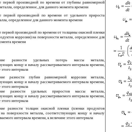
е первой производной по времени от глубины равномерной
металла, определенное, для данного момента времени
е первой производной по времени от удельного прироста
алла, определенное для данного момента времени
е первой производной по времени от толщины окисной пленки
родуктов коррозии) на поверхности металла, определенное для
омента времени
ение разности удельных потерь массы металла,
вующих концу и началу рассматриваемого интервала времени,
е этого интервала
ние разности глубин равномерной коррозии металла,
вующих концу и началу рассматриваемого интервала времени,
е этого интервала
ние разности удельных приростов массы металла,
вующих концу и началу рассматриваемого интервала времени,
е этого интервала
ние разности толщин окисной пленки (пленки продуктов
 на поверхности металла, соответствующих концу и началу
ваемого интервала времени, к величине этого интервала