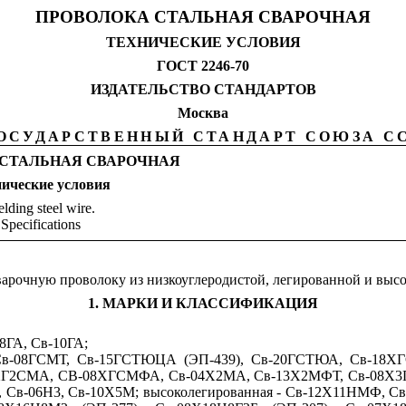
ПРОВОЛОКА СТАЛЬНАЯ СВАРОЧНАЯ
ТЕХНИЧЕСКИЕ УСЛОВИЯ
ГОСТ 2246-70
ИЗДАТЕЛЬСТВО СТАНДАРТОВ
Москва
ОСУДАРСТВЕННЫЙ СТАНДАРТ СОЮЗА С
 СТАЛЬНАЯ СВАРОЧНАЯ
ические условия
lding
steel
wire
.
Specifications
варочную проволоку из низкоуглеродистой, легированной и выс
1. МАРКИ И КЛАССИФИКАЦИЯ
08ГА, Св-10ГА;
Н, Св-08ГСМТ, Св-15ГСТЮЦА (ЭП-439), Св-20ГСТЮА, Св-18
XГ2СМА, СВ-08ХГСМФА, Св-04Х2МА, Св-13Х2МФТ, Св-08Х3
-06Н3, Св-10Х5М; высоколегированная - Св-12Х11НМФ, Св