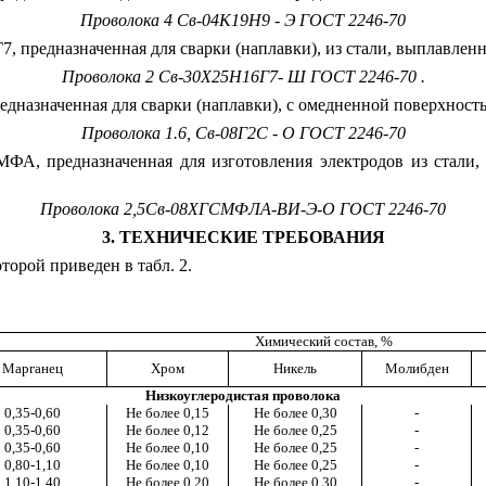
Проволока 4 Св-04К19Н9 - Э ГОСТ 2246-70
, предназначенная для сварки (наплавки), из стали, выплавле
Проволока 2 Св-30Х25Н16Г7- Ш ГОСТ 2246-70 .
едназначенная для сварки (наплавки), с омедненной поверхност
Проволока 1.6, Св-08Г2С - О ГОСТ 2246-70
ФА, предназначенная для изготовления электродов из стали
Проволока 2,5Св-08ХГСМФЛА-ВИ-Э-О ГОСТ 2246-70
3. ТЕХНИЧЕСКИЕ ТРЕБОВАНИЯ
торой приведен в табл. 2.
Химический состав, %
Марганец
Хром
Никель
Молибден
Низкоуглеродистая проволока
0,35-0,60
Не более
0,15
Не более 0,30
-
0,35-0,60
Не более 0,12
Не более 0,25
-
0,35-0,60
Не более 0,10
Не более 0,25
-
0,80-1,10
Не более 0,10
Не более 0,25
-
1,10-1,40
Не более 0,20
Не более 0,30
-