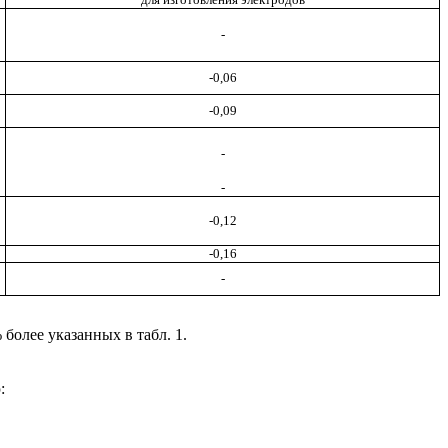
-
-0,06
-0,09
-
-
-0,12
-0,16
-
более указанных в табл. 1.
: