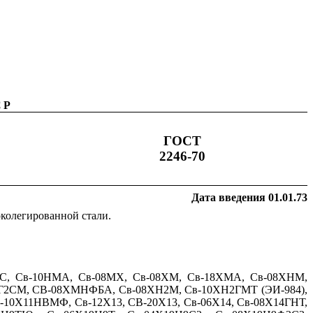
СР
ГОСТ
2246-70
Дата введения 01.01.73
околегированной стали.
ХГС, Св-10НМА, Св-08МХ, Св-08ХМ, Св-18ХМА, Св-08ХНМ,
Г2СМ, СВ-08ХМНФБА, Св-08ХН2М, Св-10ХН2ГМТ (ЭИ-984),
-10Х11НВМФ, Св-12Х13, СВ-20Х13, Св-06Х14, Св-08Х14ГНТ,