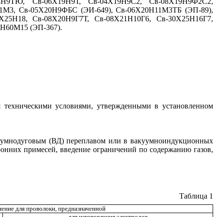
18Н9ТЮ, Св-06Х19Н9Т, Св-04Х19Н9С2, Св-08Х19Н9Ф2С2,
1М3, Св-05Х20Н9ФБС (ЭИ-649), Св-06Х20Н11М3ТБ (ЭП-89),
Х25Н18, Св-08Х20Н9Г7Т, Св-08Х21Н10Г6, Св-30Х25Н16Г7,
Н60М15 (ЭП-367).
я техническими условиями, утвержденными в установленном
акуумнодуговым (ВД) переплавом или в вакуумноиндукционных
онних примесей, введение ограничений по содержанию газов,
Таблица 1
ение для проволоки, предназначенной
для изготовления электродов