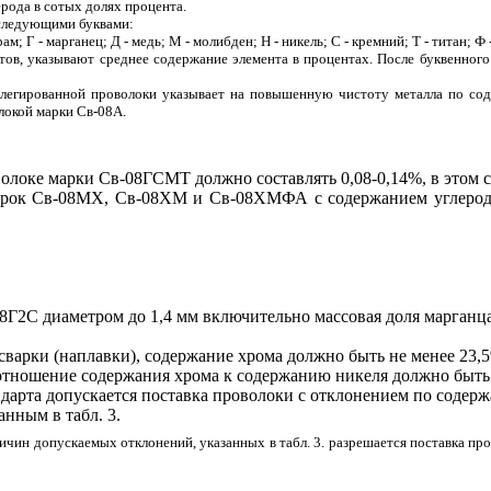
рода в сотых долях процента.
следующими буквами:
ам; Г - марганец; Д - медь; М - молибден; Н - никель; С - кремний;
Т - титан; Ф
ов, указывают среднее содержание элемента в процентах. После буквенного
и легированной проволоки указывает на повышенную чистоту металла по с
локой марки Св-08А.
волоке марки Св-08ГСМТ должно составлять 0,08-0,14%, в этом 
арок Св-08МХ, Св-08ХМ и Св-08ХМФА с содержанием углерода 
08Г2С диаметром до 1,4 мм включительно массовая доля марганца
сварки (наплавки), содержание хрома должно быть не менее 23,
тношение содержания хрома к содержанию никеля должно быть 
ндарта допускается поставка проволоки с отклонением по содер
нным в табл. 3.
еличин допускаемых отклонений, указанных в
табл. 3
. разрешается поставка п