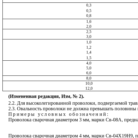
0,3
0,5
0,8
1,6
2,0
2,5
3,0
1,0
1,2
1,4
1,5
4,0
5,0
6,0
8,0
10,0
12,0
(Измененная редакция, Изм, № 2).
2.2. Для высоколегированной проволоки, подвергаемой тра
2.3. Овальность проволоки не должна превышать половины 
Примеры условных обозначений
:
Проволока сварочная диаметром 3 мм, марки Св-08А, предна
Проволока сварочная диаметром 4 мм, марки Св-04Х19Н9, п