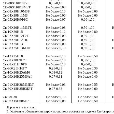
СВ-08Х19Н10Г2Б
0,05-0,10
0,20-0,45
СВ-06Х19Н10МЗТ
Не более 0,08
0,30-0,80
Св-08Х19Н10М3Б
Не более 0,10
Не более 0,60
Св-04Х19Н11МЗ
Не более 0,06
Не более 0,60
Св-05Х20Н9ФБС
Не более 0,07
0,90-1,50
Св-06Х20Н11М3ТБ
Не более 0,08
0,50-1,00
Н
Св-10Х20Н15
Не более 0,12
Не более 0,80
Св-07Х25Н12Г2Т
Не более 0,09
0,30-1,00
Св-06Х25Н12ТЮ
Не более 0,08
0,60-1,00
Н
Св-07Х25Н13
Не более 0,09
0,50-1,00
Св-08Х25Н13БТЮ
Не более 0,10
0,60-1,00
Н
Св-13Х25Н18
Не более 0,15
Не более 0,50
Св-08Х20Н9Г7Т
Не более 0,10
0,50-1,00
Св-08Х21Н10Г6
Не более 0,10
0,20-0,70
Св-3ОХ25Н16Г7
0,25-0,33
Не более 0,30
Св-10Х16Н25АМ6
0,08-0,12
Не более 0,60
Св-09Х16Н25М6АФ
0,07-0,11
Не более 0,40
Св-01Х23Н28М3Д3Т
Не более 0,03
Не более 0,55
Н
Св-30Х15Н35В3Б3Т
0,27-0,33
Не более 0,60
Св-08Н50
Не более 0,10
Не более 0,50
Н
Св-06Х15Н60М15
Не более 0,08
Не более 0,50
Примечания:
1. Условные обозначения марок проволоки состоят из индекса Св (свароч
н