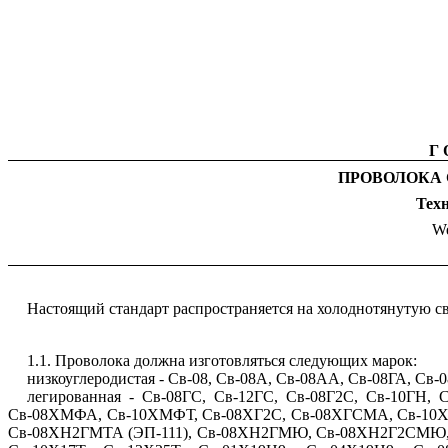
Г
ПРОВОЛОКА
Техн
We
Настоящий стандарт распространяется на холоднотянутую с
1.1. Проволока должна изготовляться следующих марок:
низкоуглеродистая - Св-08, Св-08А, Св-08АА, Св-08ГА, Св-
легированная - Св-08ГС, Св-12ГС, Св-08Г2С, Св-10Г
Св-08ХМФА, Св-10ХМФТ, Св-08ХГ2С, Св-08ХГСМА, Св-10
Св-08ХН2ГМТА (ЭП-111), Св-08ХН2ГМЮ, Св-08ХН2Г2СМЮ, Св