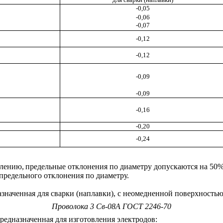
-0,05
-0,06
-0,07
-0,12
-0,12
-0,09
-0,09
-0,16
-0,20
-0,24
влению,
предельные отклонения по диаметру допускаются на 50% 
предельного отклонения по диаметру.
значенная для сварки (наплавки), с неомедненной поверхностью
Проволока 3 Св-08А ГОСТ 2246-70
редназначенная для изготовления электродов: