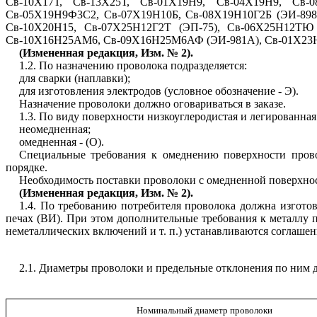
Св-10Х17Т, Св-13Х25Т, Св-01Х19Н9, Св-04Х19Н9, Св-
Св-05Х19Н9Ф3С2, Св-07Х19Н10Б, Св-08Х19Н10Г2Б (ЭИ-898
Св-10Х20Н15, Св-07Х25Н12Г2Т (ЭП-75), Св-06Х25Н12ТЮ 
Св-10Х16Н25АМ6, Св-09Х16Н25М6АФ (ЭИ-981А), Св-01Х23Н2
(Измененная редакция, Изм. № 2).
1.2. По назначению проволока подразделяется:
для сварки (наплавки);
для изготовления электродов (условное обозначение - Э).
Назначение проволоки должно оговариваться в заказе.
1.3. По виду поверхности низкоуглеродистая и легированная
неомедненная;
омедненная - (О).
Специальные требования к омеднению поверхности прово
порядке.
Необходимость поставки проволоки с омедненной поверхност
(Измененная редакция,
И
зм. № 2).
1.4. По требованию потребителя проволока должна изгот
печах (ВИ). При этом дополнительные требования к металлу
неметаллических включений и т. п.) устанавливаются соглашен
2.1. Диаметры проволоки и предельные отклонения по ним д
Номинальный диаметр проволоки