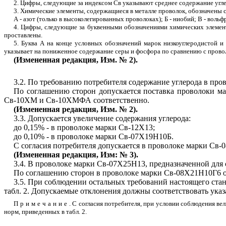
2. Цифры, следующие за индексом Св указывают среднее содержание
угле
3. Химические элементы, содержащиеся в металле проволок, обозначены
А - азот (только в высоколегированных проволоках); Б - ниобий; В - воль
фр
4. Цифры, следующие за буквенными обозначениями химических элемент
проставлены.
5. Буква А на конце условных обозначений марок низкоуглеродистой 
указывает на пониженное содержание серы и фосфора по сравнению с прово
(Измененная редакция, Изм. № 2).
3.2. По требованию потребителя содержание углерода в про
По соглашению сторон допускается поставка проволоки м
Св-10ХМ и Св-10ХМФА соответственно.
(Измененная редакция, Изм. № 2).
3.3. Допускается увеличение содержания углерода:
до 0,15% - в проволоке марки Св-12Х13;
до 0,10% - в проволоке марки Св-07Х19Н10Б.
С согласия потребителя допускается в проволоке марки Св-
(Измененная редакция, Изм: № 3).
3.4. В проволоке марки Св-07Х25Н13, предназначенной для 
По соглашению сторон в проволоке марки Св-08Х21Н10Г6 о
3.5. При соблюдении остальных требований настоящего ста
табл. 2. Допускаемые отклонения должны соответствовать указа
Примечание
. С согласия потребителя, при условии соблюдения в
норм, приведенных в
табл. 2
.