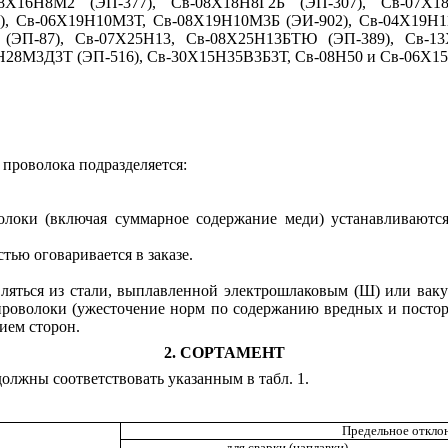
08Х16Н8М2 (ЭП-377), Св-08Х18Н8Г2Б (ЭП-307), Св-07Х
), Св-06Х19Н10М3Т, Св-08Х19Н10М3Б (ЭИ-902), Св-04Х19Н1
(ЭП-87), Св-07Х25Н13, Св-08Х25Н13БТЮ (ЭП-389), Св-13
8М3Д3Т (ЭП-516), Св-30Х15Н35В3Б3Т, Св-08Н50 и Св-06Х15
 проволока подразделяется:
локи (включая суммарное содержание меди) устанавливаютс
ью оговаривается в заказе.
овляться из стали, выплавленной электрошлаковым (Ш) или в
 проволоки (ужесточение норм по содержанию вредных и постор
ием сторон.
2. СОРТАМЕНТ
олжны соответствовать указанным в табл. 1.
Предельное отклон
для сварки (наплавки)