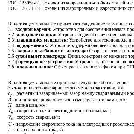
ГОСТ 25054-81 Поковки из коррозионно-стойких сталей и с
ГОСТ 26131-84 Поковки из жаропрочных и жаростойких спл
В настоящем стандарте применяют следующие термины с с
3.1
входной карман:
Устройство для обеспечения начала пр
3.2
выводные планки:
Устройство для обеспечения вывода
3.3
плавящийся мундштук:
Устройство для токоподвода и
3.4
подкарманник:
Устройство, удерживающее флюс для под
3.5
сварка с колебаниями электрода:
Сварка с возвратно-п
3.6
сухой вылет электрода:
Длина электрода от нижнего то
3.7
формирующее устройство:
Устройство, обеспечивающе
3.8
шлаковая ванна:
Объем расплавленного флюса при ЭШ
В настоящем стандарте приняты следующие обозначения:
S
-
толщина стенок свариваемого металла заготовок, мм;
b
-
расчетный завариваемый зазор между свариваемыми кро
р
В -
ширина завариваемого зазора между заготовками, мм;
Н -
длина шва, мм;
V
-
скорость подачи электродной проволоки, м/ч;
п
V
-
скорость сварки, м/ч;
с
U
-
напряжение сварочного тока на электродных проволоках
I
-
сила сварочного тока, А;