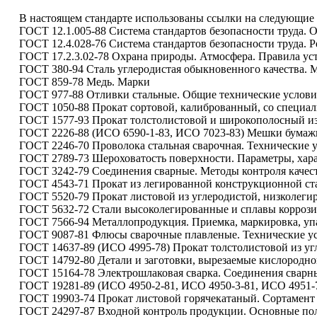
В настоящем стандарте использованы ссылки на следующие 
ГОСТ 12.1.005-88 Система стандартов безопасности труда. 
ГОСТ 12.4.028-76 Система стандартов безопасности труда. 
ГОСТ 17.2.3.02-78 Охрана природы. Атмосфера. Правила 
ГОСТ 380-94 Сталь углеродистая обыкновенного качества. 
ГОСТ 859-78 Медь. Марки
ГОСТ 977-88 Отливки стальные. Общие технические услови
ГОСТ 1050-88 Прокат сортовой, калиброванный, со специал
ГОСТ 1577-93 Прокат толстолистовой и широкополосный из
ГОСТ 2226-88 (ИСО 6590-1-83, ИСО 7023-83) Мешки бумаж
ГОСТ 2246-70 Проволока стальная сварочная. Технические 
ГОСТ 2789-73 Шероховатость поверхности. Параметры, хара
ГОСТ 3242-79 Соединения сварные. Методы контроля качес
ГОСТ 4543-71 Прокат из легированной конструкционной ста
ГОСТ 5520-79 Прокат листовой из углеродистой, низколегир
ГОСТ 5632-72 Стали высоколегированные и сплавы коррози
ГОСТ 7566-94 Металлопродукция. Приемка, маркировка, упа
ГОСТ 9087-81 Флюсы сварочные плавленые. Технические у
ГОСТ 14637-89 (ИСО 4995-78) Прокат толстолистовой из уг
ГОСТ 14792-80 Детали и заготовки, вырезаемые кислородной
ГОСТ 15164-78 Электрошлаковая сварка. Соединения сварн
ГОСТ 19281-89 (ИСО 4950-2-81, ИСО 4950-3-81, ИСО 4951-
ГОСТ 19903-74 Прокат листовой горячекатаный. Сортамент
ГОСТ 24297-87 Входной контроль продукции. Основные по