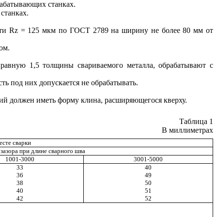
рабатывающих станках.
станках.
сти
Rz
= 125 мкм по ГОСТ 2789 на ширину не более 80 мм от
ом.
 равную 1,5 толщины свариваемого металла, обрабатывают с
 под них допускается не обрабатывать.
ний должен иметь форму клина, расширяющегося кверху.
Таблица 1
В миллиметрах
есте сварки
 зазора при длине сварного шва
1001-3000
3001-5000
33
40
36
49
38
50
40
51
42
52