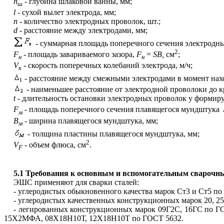
h
-
глубина шлаковой ванны, мм;
ш
l
-
сухой вылет электрода, мм;
п -
количество электродных проволок, шт.;
d
-
расстояние между электродами, мм;
-
суммарная площадь поперечного сечения электродн
2
F
-
площадь завариваемого зазора,
F
=
SB
,
см
;
н
н
V
-
скорость поперечных колебаний электрода, м/ч;
к
-
расстояние между смежными электродами в момент нах
-
наименьшее расстояние от электродной проволоки до к
t
-
длительность остановки электродных проволок у формиру
F
-
площадь поперечного сечения плавящегося мундштука
м
В
-
ширина плавящегося мундштука, мм;
м
-
толщина пластины плавящегося мундштука, мм;
2
V
-
объем флюса, см
.
F
5.1 Требования к основным и вспомогательным свароч
ЭШС применяют для сварки сталей:
- углеродистых обыкновенного качества марок Ст3 и Ст5 по
- углеродистых качественных конструкционных марок 20, 25
- легированных конструкционных марок 09Г2С, 16ГС п
15Х2МФА, 08Х18Н10Т, 12Х18Н10Т по ГОСТ 5632.