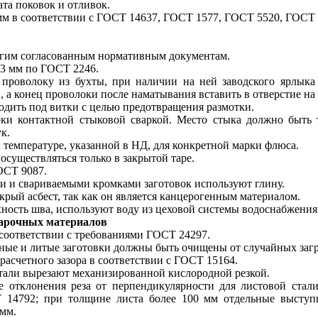
та поковок и отливок.
мм в соответствии с ГОСТ 14637, ГОСТ 1577, ГОСТ 5520, ГОСТ 
.
ругим согласованным нормативным документам.
3 мм по ГОСТ 2246.
проволоку из бухты, при наличии на ней заводского ярлыка
 а конец проволоки после наматывания вставить в отверстие на 
одить под витки с целью предотвращения размотки.
оки контактной стыковой сваркой. Место стыка должно быть
к.
 температуре, указанной в НД, для конкретной марки флюса.
осуществляться только в закрытой таре.
ОСТ 9087.
 и свариваемыми кромками заготовок используют глину.
крый асбест, так как он является канцерогенным материалом.
ость шва, используют воду из цеховой системы водоснабжения
варочных материалов
соответствии с требованиями ГОСТ 24297.
аные и литые заготовки должны быть очищены от случайных загр
 расчетного зазора в соответствии с ГОСТ 15164.
стали вырезают механизированной кислородной резкой.
е отклонения реза от перпендикулярности для листовой стал
Т 14792; при толщине листа более 100 мм отдельные выст
 мм.