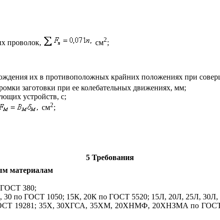
2
ых проволок,
см
;
ождения их в противоположных крайних положениях при совер
ромки заготовки при ее колебательных движениях, мм;
ющих устройств, с;
2
см
;
5 Требования
ным материалам
 ГОСТ 380;
, 30 по ГОСТ 1050; 15К, 20К по ГОСТ 5520; 15Л, 20Л, 25Л, 30Л,
о ГОСТ 19281; 35Х, 30ХГСА, 35ХМ, 20ХНМФ, 20ХНЗМА по ГО