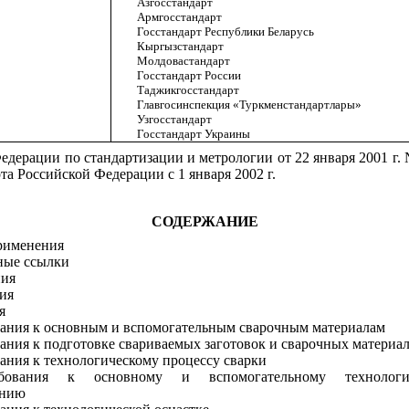
Азгосстандарт
Армгосстандарт
Госстандарт Республики Беларусь
Кыргызстандарт
Молдовастандарт
Госстандарт России
Таджикгосстандарт
Главгосинспекция «Туркменстандартлары»
Узгосстандарт
Госстандарт Украины
едерации по стандартизации и метрологии от 22 января 2001 г.
та Российской Федерации с 1 января 2002 г.
СОДЕРЖАНИЕ
рименения
ные ссылки
ния
ия
я
вания к основным и вспомогательным сварочным материалам
вания к подготовке свариваемых заготовок и сварочных материа
вания к технологическому процессу сварки
ебования к основному и вспомогательному технологи
анию