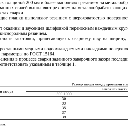
вок толщиной 200 мм и более выполняют резанием на металлооб
ованных сталей выполняют резанием на металлообрабатывающих 
стах сварки.
ющие планки выполняют резанием с шероховатостью поверхно
 от окалины и заусенцев шлифовкой переносным наждачным круг
 кислородным резанием.
рхность заготовки, прилегающую к сварному шву на ширину,
еставными медными водоохлаждаемыми накладками поверхность
е параметры по ГОСТ 15164.
нения в процессе сварки заданного заварочного зазора послед
ответствовать указанным в таблице 1.
Размер зазора между кромками в м
в верхней части
и зазора
300-1000
30
33
35
37
39
 мм.