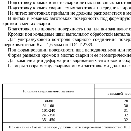
Подготовку кромок в месте сварки литых и кованых загото
Подготовку кромок свариваемых заготовок из среднелегир
На литых заготовках прибыли не должны располагаться в ме
В литых и кованых заготовках поверхность под формиру
кромки в местах сварки.
В заготовках из проката поверхность под планки зачищают
Кромки под кольцевые швы выполняют обработкой металла
Для ультразвукового контроля сварного соединения пове
шероховатостью
Rz
= 1,6 мкм по ГОСТ 2789.
При формировании поверхности шва неподвижными или пер
Форма разделки кромок в местах сварки и ее геометрически
Для компенсации деформации свариваемых заготовок и сохра
Размеры зазора между свариваемыми заготовками должны со
Толщина свариваемого металла
в нижней част
30-80
28
81-160
30
161-240
31
241-350
32
351-450
32
Примечание - Размеры зазора должны быть выдержаны с точностью ±0,5