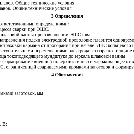
плавов. Общие технические условия
авов. Общие технические условия
3 Определения
оответствующими определениями:
оцесса сварки при ЭШС.
 шлаковой ванны при завершении ЭШС шва.
 направления подачи электродной проволоки; плавится одновре
страховки кармана от прогорания при начале ЭШС кольцевого 
оступательными перемещениями электрода в зазоре по толщине 
рца токоподводящего мундштука до зеркала шлаковой ванны.
е формирование внешней поверхности шва и удерживающее от 
С, ограниченный свариваемыми кромками заготовок и формир
4 Обозначения
мками заготовок, мм
, В;