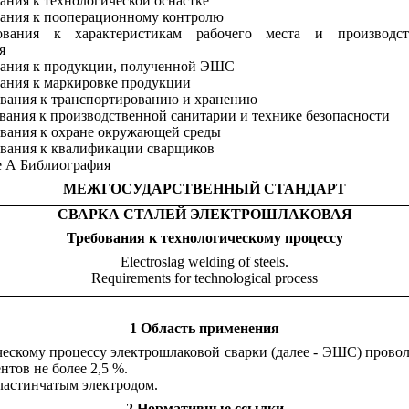
вания к технологической оснастке
вания к пооперационному контролю
ования к характеристикам рабочего места и производст
я
вания к продукции, полученной ЭШС
вания к маркировке продукции
ования к транспортированию и хранению
ования к производственной санитарии и технике безопасности
ования к охране окружающей среды
ования к квалификации сварщиков
 А Библиография
МЕЖГОСУДАРСТВЕННЫЙ СТАНДАРТ
СВАРКА СТАЛЕЙ ЭЛЕКТРОШЛАКОВАЯ
Требования к технологическому процессу
Electroslag welding of steels.
Requirements for technological process
1 Область применения
ическому процессу электрошлаковой сварки (далее - ЭШС) про
тов не более 2,5 %.
ластинчатым электродом.
2 Нормативные ссылки