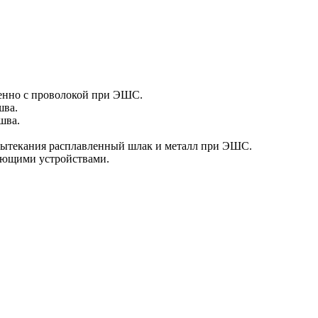
менно с проволокой при ЭШС.
шва.
шва.
вытекания расплавленный шлак и металл при ЭШС.
ующими устройствами.