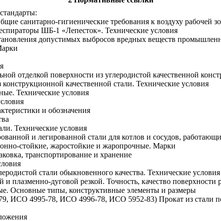
стандарты:
Общие санитарно-гигиенические требования к воздуху рабочей з
Респираторы ШБ-1 «Лепесток». Технические условия
установления допустимых выбросов вредных веществ промышле
Марки
я
ьной отделкой поверхности из углеродистой качественной конс
 конструкционной качественной стали. Технические условия
ные. Технические условия
условия
ктеристики и обозначения
тва
ли. Технические условия
ованной и легированной стали для котлов и сосудов, работающ
онно-стойкие, жаростойкие и жаропрочные. Марки
ковка, транспортирование и хранение
словия
леродистой стали обыкновенного качества. Технические условия
 и плазменно-дуговой резкой. Точность, качество поверхности р
ые. Основные типы, конструктивные элементы и размеры
79, ИСО 4995-78, ИСО 4996-78, ИСО 5952-83) Прокат из стали 
ложения