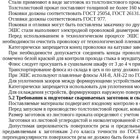
Стали применяют в виде заготовок из толстолистового прока
Толстолистовой прокат поставляют толщиной не более 160 
Поковки должны соответствовать ГОСТ 25054, ГОСТ 26131
Отливки должны соответствовать ГОСТ 977.
Поковки и отливки могут быть поставлены заказчику по д
ЭШС стали выполняют электродной проволокой диаметром 
Перед использованием в технологическом процессе ЭШС 
необходимости очистить проволоку от технологической пленки,
Категорически запрещается конец проволоки на катушке зав
При необходимости допускается соединять концы провол
помечено белой краской для контроля прохода стыка в мундшту
Флюс следует просушить в сушильном шкафу от 3 до 4 ч при
Транспортирование флюса из склада в цех и по цеху должно 
При ЭШС используют плавленые флюсы АН-8, АН-22 по Г
Для уплотнения зазоров между формирующими устройствами
Категорически запрещается использовать для уплотнения мо
Для охлаждения устройств, формирующих наружную поверхн
5.2 Требования к подготовке свариваемых заготовок и с
Поставляемые материалы подвергают входному контролю в 
Перед запуском в производство толстолистовой прокат, ков
Размер заготовок из листового проката определяют с учетом
Заготовки из листовой углеродистой и низколегированной 
Допустимая шероховатость поверхности реза и предельны
предъявляемым к заготовкам 2-го класса точности по ГОС
перпендикулярности поверхности реза не должно быть более 4