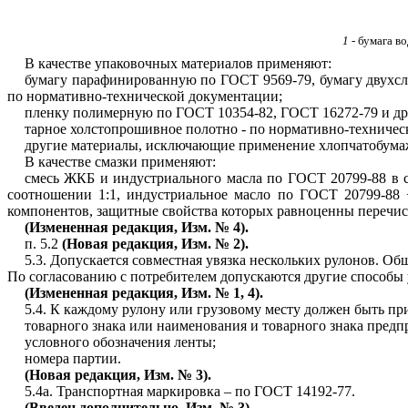
1
- бумага в
В качестве упаковочных материалов применяют:
бумагу парафинированную по ГОСТ 9569-79, бумагу двухс
по нормативно-технической документации;
пленку полимерную по ГОСТ 10354-82, ГОСТ 16272-79 и др
тарное холстопрошивное полотно - по нормативно-техничес
другие материалы, исключающие применение хлопчатобумаж
В качестве смазки применяют:
смесь ЖКБ и индустриального масла по ГОСТ 20799-88 в с
соотношении 1:1, индустриальное масло по ГОСТ 20799-88
компонентов, защитные свойства которых равноценны перечи
(Измененная редакция, Изм. № 4).
п. 5.2
(Новая редакция, Изм. № 2).
5.3. Допускается совместная увязка нескольких рулонов. Об
По согласованию с потребителем допускаются другие способы
(Измененная редакция, Изм. № 1, 4).
5.4. К каждому рулону или грузовому месту должен быть пр
товарного знака или наименования и товарного знака предп
условного обозначения ленты;
номера партии.
(Новая редакция, Изм. № 3).
5.4а. Транспортная маркировка – по ГОСТ 14192-77.
(Введен дополнительно, Изм. № 3).