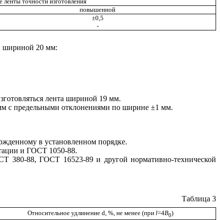
 ленты точности изготовления
повышенной
±0,5
-
и шириной 20 мм:
зготовляться лента шириной 19 мм.
1 мм с предельными отклонениями по ширине ±1 мм.
вержденному в установленном порядке.
тации и ГОСТ 1050-88.
ОСТ 380-88, ГОСТ 16523-89 и другой нормативно-технической
Таблица 3
Относительное удлинение
d
, %, не менее (при
l
=4
В
)
0