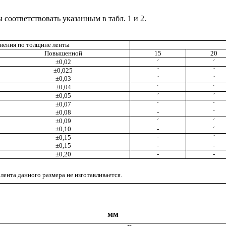
соответствовать указанным в табл. 1 и 2.
нения по толщине ленты
Повышенной
15
20
±0,02
´
´
±0,025
´
´
±0,03
´
´
±0,04
´
´
±0,05
´
´
±0,07
´
´
±0,08
-
´
±0,09
´
´
±0,10
-
´
±0,15
-
´
±0,15
-
-
±0,20
-
-
о лента данного размера не изготавливается.
мм