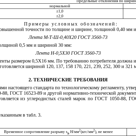
Предельные отклонения по ширине
нормальной
±1,0
±2,0
Примеры условных обозначений:
, повышенной точности по толщине и ширине, толщиной 0,40 мм 
Лента М-Т-Ш-0,40Х20 ГОСТ 3560-73
толщиной 0,5 мм и шириной 30 мм:
Лента Н-0,5Х30 ГОСТ 3560-73
ленты размером 0,5Х16 мм. По требованию потребителя должна и
отовляется шириной 120, 137, 158 170, 221, 239, 252, 300 и 32
2. ТЕХНИЧЕСКИЕ ТРЕБОВАНИЯ
иями настоящего стандарта по технологическому регламенту, ут
0-88, ГОСТ 16523-89 и другой нормативно-технической докумен
товляется из углеродистых сталей марок по ГОСТ 1050-88, Г
казанным в табл. 3.
2
2
Временное сопротивление разрыву
s
Н/мм
(кгс/мм
), не менее
в