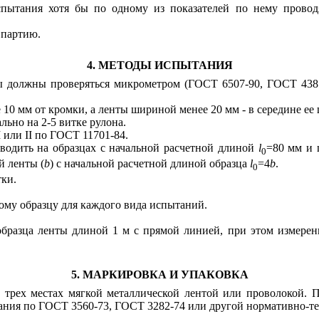
спытания хотя бы по одному из показателей по нему провод
 партию.
4. МЕТОДЫ ИСПЫТАНИЯ
ты должны проверяться микрометром (ГОСТ 6507-90, ГОСТ 438
10 мм от кромки, а ленты шириной менее 20 мм - в середине ее
льно на 2-5 витке рулона.
 или II по ГОСТ 11701-84.
водить на образцах с начальной расчетной длиной
l
=80 мм и
0
й ленты (
b
) с начальной расчетной длиной образца
l
=4
b
.
0
ки.
ному образцу для каждого вида испытаний.
образца ленты длиной 1 м с прямой линией, при этом измере
5. МАРКИРОВКА И УПАКОВКА
 трех местах мягкой металлической лентой или проволокой. 
ания по ГОСТ 3560-73, ГОСТ 3282-74 или другой нормативно-т