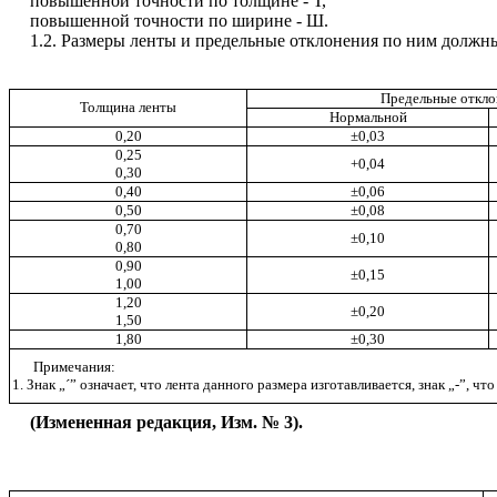
повышенной точности по толщине - Т,
повышенной точности по ширине - Ш.
1.2. Размеры ленты и предельные отклонения по ним должны 
Предельные откло
Толщина ленты
Нормальной
0,20
±0,03
0,25
+0,04
0,30
0,40
±0,06
0,50
±0,08
0,70
±0,10
0,80
0,90
±0,15
1,00
1,20
±0,20
1,50
1,80
±0,30
Примечания:
1. Знак „
´
” означает, что лента данного размера изготавливается, знак „-”, чт
(Измененная редакция, Изм. № 3).