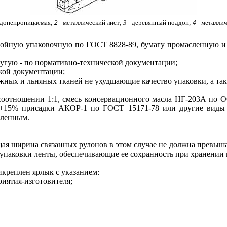
одонепроницаемая;
2
- металлический лист;
3 -
деревянный поддон;
4
- металлич
лойную упаковочную по ГОСТ 8828-89, бумагу промасленную и
угую - по нормативно-технической документации;
кой документации;
ных и льняных тканей не ухудшающие качество упаковки, а та
оотношении 1:1, смесь консервационного масла НГ-203А по О
 +15% присадки АКОР-1 по ГОСТ 15171-78 или другие виды
сленным.
щая ширина связанных рулонов в этом случае не должна превышат
 упаковки ленты, обеспечивающие ее сохранность при хранении
икреплен ярлык с указанием:
риятия-изготовителя;