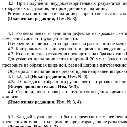
3.3. При получении неудовлетворительных результатов и
отобранных от рулонов, не проходивших испытаний.
Результаты повторного испытания распространяются на всю
(Измененная редакция, Изм. № 3).
4.1. Размены ленты и величина дефектов на кромках лен
измерения соответствующей точности.
Измерение толщины ленты проводят на расстоянии не менее 
4.2. Контроль качества поверхности и кромок проводят визуа
4.3. Испытание на растяжения проводится на образцах типа I
Допускается испытание ленты шириной 20 мм и более про
проводить на образцах шириной, равной ширине изготовленно
Образцы для испытания вырезают вдоль направления прокат
4.1; 4.2; 4.3
(Новая редакция, Изм. № 4).
4.3а. От каждого отобранного рулона ленты отрезают по од
(Введен дополнительно, Изм. № 3).
4.4. Серповидность проверяют путем совмещения кромок 
кривизны.
(Измененная редакция, Изм. № 3, 4).
5.1.
Каждый рулон должен быть перевязан не менее чем в
крепления витков ленты в рулоне, предотвращающие разматыв
(Дополнено, Изм. № 1, 2).