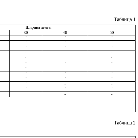
Таблица 1
Ширина ленты
30
40
50
´
´
´
´
´
´
´
´
´
´
´
´
´
´
´
´
´
´
´
-
-
´
´
´
´
´
´
´
-
-
´
´
´
´
-
-
Таблица 2