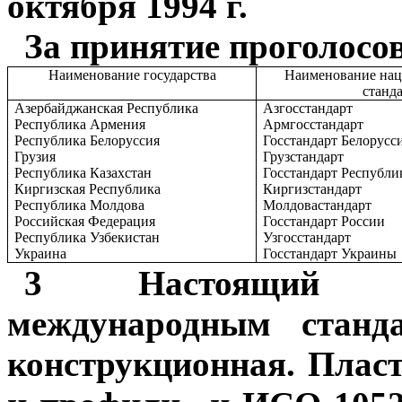
октября 1994 г.
За принятие проголосо
Наименование государства
Наименование нац
станд
Азербайджанская Республика
Азгосстандарт
Республика Армения
Армгосстандарт
Республика Белоруссия
Госстандарт Белорусс
Грузия
Грузстандарт
Республика Казахстан
Госстандарт Республи
Киргизская Республика
Киргизстандарт
Республика Молдова
Молдовастандарт
Российская Федерация
Госстандарт России
Республика Узбекистан
Узгосстандарт
Украина
Госстандарт Украины
3 Настоящий ста
международным станд
конструкционная. Плас