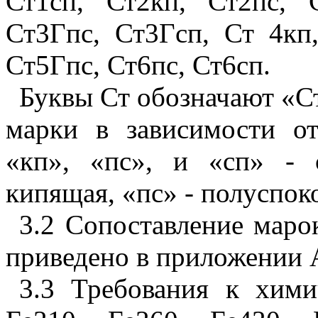
Ст1сп, Ст2кп, Ст2пс, 
Ст3Гпс, Ст3Гсп, Ст 4кп,
Ст5Гпс, Ст6пс, Ст6сп.
Буквы Ст обозначают «С
марки в зависимости от
«кп», «пс», и «сп» - 
кипящая, «пс» - полуспоко
3.2 Сопоставление маро
приведено в приложении 
3.3 Требования к хими