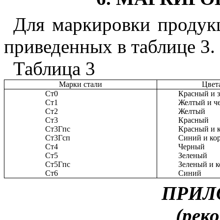
Для маркировки продукц
приведенных в таблице 3.
Таблица 3
Марки стали
Цвет
Ст0
Красный и 
Ст1
Желтый и ч
Ст2
Желтый
Ст3
Красный
Ст3Гпс
Красный и 
Ст3Гсп
Синий и ко
Ст4
Черный
Ст5
Зеленый
Ст5Гпс
Зеленый и 
Ст6
Синий
ПРИЛ
(рек