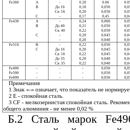
Fe360
A
-
0.20
0.06
0.0
B
До 16
0,18
0,050
0,0
Св. 16
0,20
0,050
0,0
С
-
0,17
0,45
0,0
Fe430
A
-
0
,
24
0,060
0,0
B
До 40
0,21
0,050
0,0
Св. 40
0,22
0,050
0,0
C
-
0,20
0,045
0,0
-
0,20
0,040
0,0
Fe
510
B
-
0,22
0,050
0,0
C
До 16
0,20
0,045
0,0
Св. 16
0,22
0,045
0,0
До 35
0,20
0,040
0,0
Св. 35
0,22
0,040
0,0
Fe490
-
-
-
0
,
050
0,0
Fe590
-
-
-
0
,
050
0,0
Fe690
-
-
-
0
,
050
0,0
Примечания
1 Знак «-» означает, что показатель не нормируе
2 Е - спокойная сталь.
3
CF
- мелкозернистая спокойная сталь. Рекоме
общего алюминия - не менее 0,02 %
Б.2 Сталь марок
Fe
4