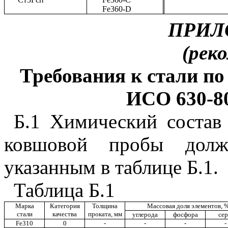
Fe360-D
ПРИЛ
(рек
Требования к стали п
ИСО 630-8
Б.1 Химический состав
ковшовой пробы долже
указанным в таблице Б.1.
Таблица Б.1
Марка
Категория
Толщина
Массовая доля элементов, %
стали
качества
проката, мм
углерода
фосфора
се
Fe310
0
-
-
-
-