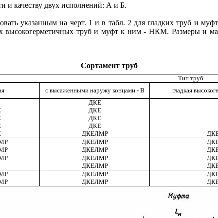
и и качеству двух исполнений: А и Б.
вать указанным на черт. 1 и в табл. 2 для гладких труб и муфт
адких высокогерметичных труб и муфт к ним - НКМ. Размеры и 
Сортамент труб
Тип труб
ая
с высаженными наружу концами - В
гладкая высоко
ДКЕ
Е
ДКЕ
Е
ДКЕ
Е
ДКЕ
Е
ДКЕЛМР
ДК
МР
ДКЕЛМР
ДК
МР
ДКЕЛМР
ДК
МР
ДКЕЛМР
ДК
ДКЕЛМР
ДК
МР
ДКЕЛМР
ДК
МР
ДКЕЛМР
ДК