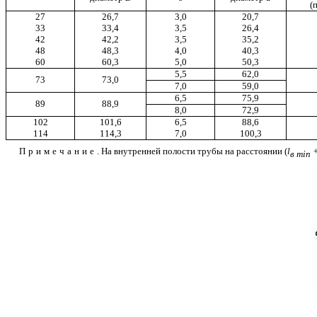
(
27
26,7
3,0
20,7
33
33,4
3,5
26,4
42
42,2
3,5
35,2
48
48,3
4,0
40,3
60
60,3
5,0
50,3
5,5
62,0
73
73,0
7,0
59,0
6,5
75,9
89
88,9
8,0
72,9
102
101,6
6,5
88,6
114
114,3
7,0
100,3
Примечание
. На внутренней полости трубы на расстоянии (
l
в
min