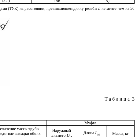
132,1
156
5,1
нцами (ТУК) на расстоянии, превышающем длину резьбы
L
не менее чем на 50
Таблица
3
Муфта
еличение массы трубы
Наружный
Длина
L
ледствие высадки обоих
Масса, кг
м
диаметр
D
м