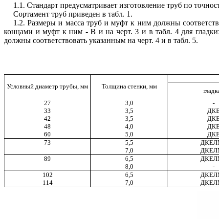
1.1. Стандарт предусматривает изготовление труб по точност
Сортамент труб приведен в табл. 1.
1.2. Размеры и масса труб и муфт к ним должны соответство
концами и муфт к ним - В и на черт. 3 и в табл. 4 для гл
должны соответствовать указанным на черт. 4 и в табл. 5.
Условный диаметр трубы, мм
Толщина стенки, мм
гладк
27
3,0
-
33
3,5
ДК
42
3,5
ДК
48
4,0
ДК
60
5,0
ДК
73
5,5
ДКЕЛ
7,0
ДКЕЛ
89
6,5
ДКЕЛ
8,0
-
102
6,5
ДКЕЛ
114
7,0
ДКЕЛ