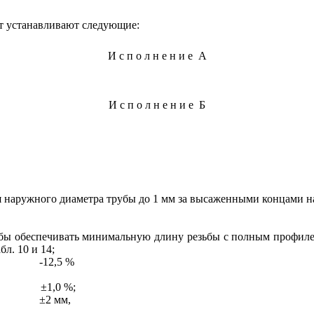
фт устанавливают следующие:
Исполнение
А
Исполнение
Б
 наружного диаметра трубы до 1 мм за высаженными концами на
бы обеспечивать минимальную длину резьбы с полным профилем
л. 10 и 14;
12,5 %
 ±1,0 %;
2 мм,