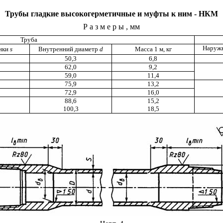
Трубы
гладкие высокогерметичные и муфты к ним - НКМ
Размеры
, мм
Труба
Наруж
нки
s
Внутренний диаметр
d
Масса 1 м, кг
50,3
6,8
62,0
9,2
59,0
11,4
75,9
13,2
72,9
16,0
88,6
15,2
100,3
18,5