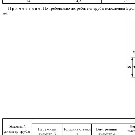
114
114,3
7,0
Примечание
. По требованию потребителя трубы исполнения Б д
мм.
На
Условный
Наружный
Толщина стенки
Внутренний
выс
диаметр трубы
диаметр
D
s
диаметр
d