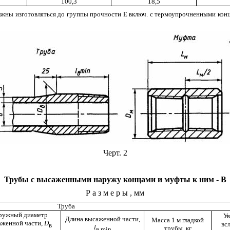
100,3
18,5
олжны изготовляться до группы прочности Е включ. с термоупрочненными ко
Черт. 2
Трубы с высаженными наружу концами и муфты к ним - В
Размеры
, мм
Труба
ружный диаметр
Ув
Длина высаженной части,
Масса 1 м гладкой
аженной части,
D
вс
в
l
трубы, кг
в
min