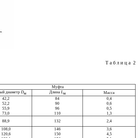
Таблица
2
Муфта
ый диаметр
D
Длина
L
Масса
м
м
42,2
84
0,4
52,2
90
0,6
55,9
96
0,5
73,0
110
1,3
88,9
132
2,4
108,0
146
3,6
120,6
150
4,5