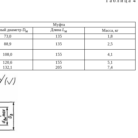
Таблица
4
Муфта
ный диаметр
D
Длина
L
Масса, кг
м
м
73,0
135
1,8
88,9
135
2,5
108,0
155
4,1
120,6
155
5,1
132,1
205
7,4