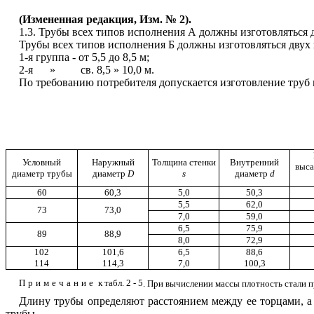
(Измененная редакция, Изм. № 2).
1.3. Трубы всех типов исполнения А должны изготовляться 
Трубы всех типов исполнения Б должны изготовляться двух 
1-я группа - от 5,5 до 8,5 м;
2-я » св. 8,5 » 10,0 м.
По требованию потребителя допускается изготовление труб 
Условный
Наружный
Толщина стенки
Внутренний
выса
диаметр трубы
диаметр
D
s
диаметр
d
60
60,3
5,0
50,3
5,5
62,0
73
73,0
7,0
59,0
6,5
75,9
89
88,9
8,0
72,9
102
101,6
6,5
88,6
114
114,3
7,0
100,3
Примечание
к
табл. 2 - 5
. При вычислении массы плотность стали п
Длину трубы определяют расстоянием между ее торцами, а
трубы.