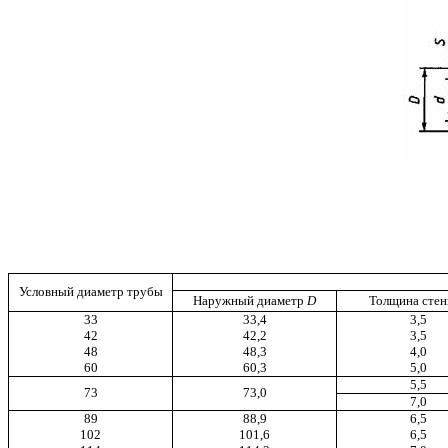
Условный диаметр трубы
Наружный диаметр
D
Толщина сте
33
33,4
3,5
42
42,2
3,5
48
48,3
4,0
60
60,3
5,0
5,5
73
73,0
7,0
89
88,9
6,5
102
101,6
6,5