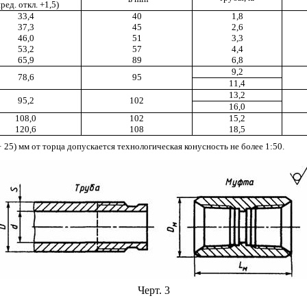
пред. откл. +1,5)
33,4
40
1,8
37,3
45
2,6
46,0
51
3,3
53,2
57
4,4
65,9
89
6,8
9,2
78,6
95
11,4
13,2
95,2
102
16,0
108,0
102
15,2
120,6
108
18,5
+
25) мм от торца допускается технологическая конусность не более 1:50.
Черт. 3