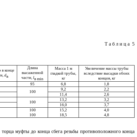
Таблица
5
Длина
Масса 1 м
Увеличение массы трубы
 в конце
высаженной
гладкой трубы,
вследствие высадки обоих
и,
d
в
части,
l
кг
концов, кг
в
min
95
6,8
1,8
9,2
2,2
100
11,4
2,6
13,2
3,2
100
16,0
3,7
100
15,2
4,0
100
18,5
4,8
 торца муфты до конца сбега резьбы противоположного конца