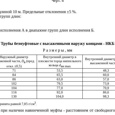
Черт. 4
длиной 10 м. Предельные отклонения ±5 %.
групп длин:
исполнения А в диапазоне групп длин исполнения Б.
Трубы
безмуфтовые с высаженными наружу концами - НКБ
Размеры
, мм
Наружный диаметр
Внутренний диаметр в
Внутренний диаметр
женной части,
D
(пред.
плоскости торца ниппельного
в
высаженной част
кольца
d
откл. ±0,5)
вн
max
71
53,5
48,3
84
65,5
60,0
86
63,0
57,0
102
79,5
73,9
104
77,0
70,9
116
92,0
86,6
130
104,0
98,3
3
ринята равной 7,85 г/см
.
 при наличии навинченной муфты - расстоянием от свободного