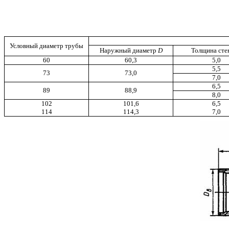
Условный диаметр трубы
Наружный диаметр
D
Толщина сте
60
60,3
5,0
5,5
73
73,0
7,0
6,5
89
88,9
8,0
102
101,6
6,5
114
114,3
7,0