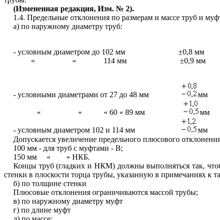
(Измененная редакция, Изм. № 2).
1.4. Предельные отклонения по размерам и массе труб и му
а) по наружному диаметру труб:
- условным диаметром до 102 мм ±0,8 мм
« « 114 мм ±0,9 мм
- условными диаметрами от 27 до 48 мм
мм
« « « 60 « 89 мм
мм
- условным диаметром 102 и 114 мм
мм
Допускается увеличение предельного плюсового отклонения
100 мм - для труб с муфтами - В;
150 мм « « НКБ.
Концы труб (гладких и НКМ) должны выполняться так, что
стенки в плоскости торца трубы, указанную в примечаниях к таб
б) по толщине стенки -
Плюсовые отклонения ограничиваются массой трубы;
в) по наружному диаметру муфт
г) по длине муфт ±
д) по массе: