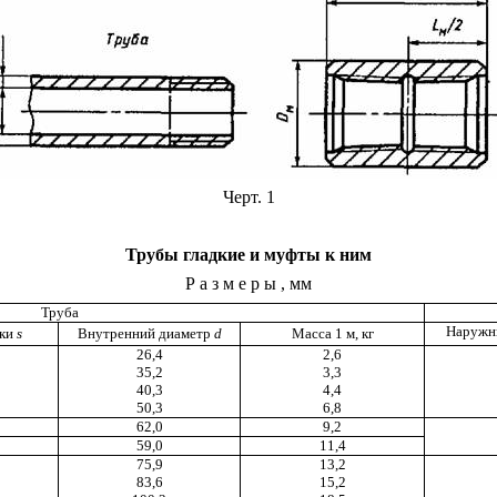
Черт. 1
Трубы гладкие и муфты к ним
Размеры
, мм
Труба
Наружн
нки
s
Внутренний диаметр
d
Масса 1 м, кг
26,4
2,6
35,2
3,3
40,3
4,4
50,3
6,8
62,0
9,2
59,0
11,4
75,9
13,2
83,6
15,2