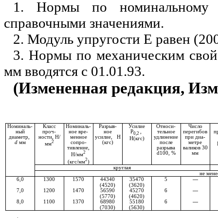
1. Нормы по номинальному 
справочными значениями.
2. Модуль упругости Е равен (20
3. Нормы по механическим свой
мм вводятся с 01.01.93.
(Измененная редакция, Изм.
Номи­наль­
Класс
Номи­наль­
Разрыв-
Усилие
Относи­
Число
ный
проч­
ное вре­
ное
Р
,
тельное
пере­гибов
п
0,2
диаметр,
ности, Н/
менное
усилие, Н
удлине­ние
при диа­
Н(кгс)
d
мм
2
сопро­
(кгс)
после
метре
мм
тивле­ние,
разрыва
валиков 30
2
d
100, %
мм
Н/мм
2
(кгс/мм
)
круглая
не мене
6,0
1300
1570
44340
35470
5
—
(4520)
(3620)
7,0
1200
1470
56590
45270
6
—
(5770)
(4620)
8,0
1100
1370
68980
55180
6
—
(7030)
(5630)