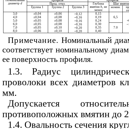
Номинальный
профиля
профиля
диаметр
d
Пред. откл.
Глубина
Шаг вмяти
вмятин
h
, не
Группа 1
Группа 2
Группа 3
номин.
пр
менее
от
3,0
±0,04
±0,0б
–
0,15
0,12
4,0
±0,04
±0,08
–
0,19
6,5
0,16
5,0
±0,05
±0,08
–
0,24
+
0,16
6,0
±0,05
±0,08
–
0,30
–
0,16
7,0
±0,05
±0,10
–
0,35
7.0
0,20
8,0
±0,06
±0,10
–
0,40
0,20
Примечание.
Номинальный диам
соответствует номинальному диам
ее поверхность профиля.
1.3. Радиус цилиндриче
проволоки всех диаметров к
мм.
Допускается относите
противополож­ных вмятин до 2
1.4. Овальность сечения кру