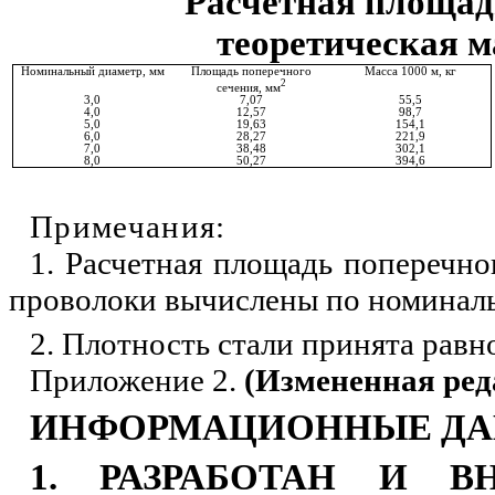
Расчетная площад
теоретическая м
Номинальный диаметр, мм
Площадь поперечного
Масса 1000 м, кг
2
сечения, мм
3,0
7,07
55,5
4,0
12,57
98,7
5,0
19,63
154,1
6,0
28,27
221,9
7,0
38,48
302,1
8,0
50,27
394,6
Примечания:
1. Расчетная площадь поперечно
проволоки вычислены по номиналь
2. Плотность стали принята равно
Приложение 2.
(Измененная ред
ИНФОРМАЦИОННЫЕ Д
1. РАЗРАБОТАН И ВНЕ