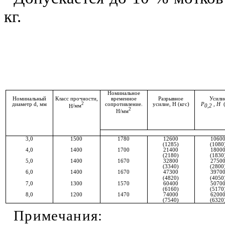
кг.
Номинальное
Номинальный
Класс прочности,
временное
Разрывное
Усили
диаметр
d
,
мм
2
сопротив­ление.
усилие, Н (кгс)
P
,
H
(
H
/мм
0,2
2
Н/мм
3,0
1500
1780
12600
1060
(1285)
(1080
4,0
1400
1700
21400
1800
(2180)
(1830
5,0
1400
1670
32800
2750
(3340)
(2800
6,0
1400
1670
47300
3970
(4820)
(4050
7,0
1300
1570
60400
5070
(6160)
(5170
8,0
1200
1470
74000
6200
(7540)
(6320
Примечания: