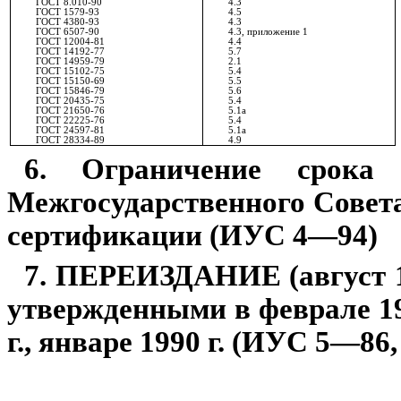
ГОСТ 8.010-90
4.3
ГОСТ 1579-93
4.5
ГОСТ 4380-93
4.3
ГОСТ 6507-90
4.3, приложение 1
ГОСТ 12004-81
4.4
ГОСТ 14192-77
5.7
ГОСТ 14959-79
2.1
ГОСТ 15102-75
5.4
ГОСТ 15150-69
5.5
ГОСТ 15846-79
5.6
ГОСТ 20435-75
5.4
ГОСТ 21650-76
5.1а
ГОСТ 22225-76
5.4
ГОСТ 24597-81
5.1а
ГОСТ 28334-89
4.9
6. Ограничение срока
Межгосудар­ственного Совет
сертификации (ИУС 4—94)
7. ПЕРЕИЗДАНИЕ (август 199
утвержденными в феврале 1986
г., январе 1990 г. (ИУС 5—8