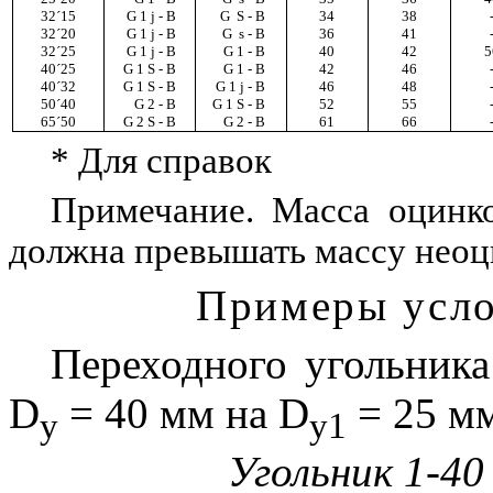
32
´
15
G 1 ј - В
G
Ѕ - В
34
38
32
´
20
G
1 ј - В
G
ѕ - В
36
41
32
´
25
G 1 ј - В
G
1 - В
40
42
5
40
´
25
G
1 Ѕ - В
G 1 - В
42
46
40
´
32
G 1 Ѕ - В
G 1 ј - В
46
48
50
´
40
G 2 - В
G 1 Ѕ - В
52
55
65
´
50
G 2 Ѕ - В
G 2 - В
61
66
* Для справок
Примечание. Масса оцинк
должна превышать массу неоц
Примеры усло
Переходного угольника
D
= 40 мм на D
= 25 м
у
у1
Угольник 1-4