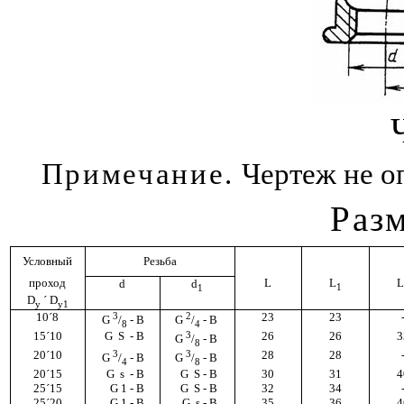
Примечание.
Чертеж не о
Раз
Условный
Резьба
проход
L
L
L
d
d
1
1
D
´
D
y
y
1
10
´
8
3
2
23
23
G
/
- В
G
/
- В
8
4
15
´
10
G
Ѕ - В
3
26
26
3
G
/
- В
8
20
´
10
3
3
28
28
G
/
- В
G
/
- В
4
8
20
´
15
G
ѕ - В
G
Ѕ - В
30
31
4
25
´
15
G
1 - В
G
Ѕ - В
32
34
25
´
20
G
1 - В
G
ѕ - В
35
36
4