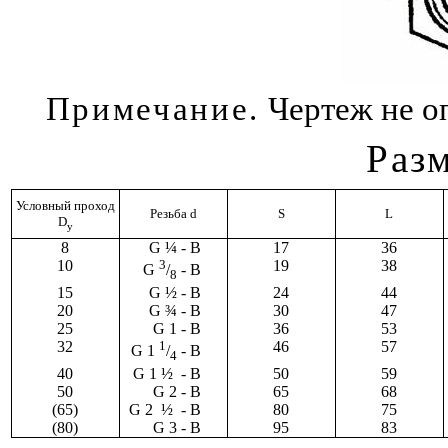
Примечание.
Чертеж не о
Раз
Условный проход
Резьба
d
S
L
D
у
8
G ¼ - B
17
36
10
3
19
38
G
/
- B
8
15
G ½ - B
24
44
20
G ¾ - B
30
47
25
G
1 -
B
36
53
32
1
46
57
G
1
/
- В
4
40
G
1
½ - B
50
59
50
G 2 - B
65
68
(65)
G
2
½
- В
80
75
(80)
G
3 -
B
95
83