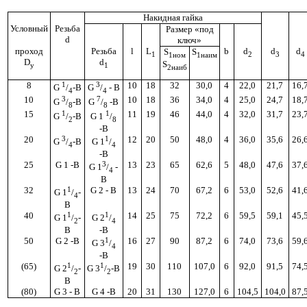
Накидная гайка
Условный
Резьба
Размер «под
d
ключ»
проход
Резьба
l
L
b
d
d
d
S
S
1
2
3
4
1
ном
1
наим
D
d
S
y
1
2наиб
8
1
3
10
18
32
30,0
4
22,0
21,7
16,
G
/
-В
G
/
- B
4
4
10
3
7
10
18
36
34,0
4
25,0
24,7
18,
G
/
-
B
G
/
-В
8
8
15
1
1
11
19
46
44,0
4
32,0
31,7
23,
G
/
-B
G
1
/
2
8
-В
20
3
1
12
20
50
48,0
4
36,0
35,6
26,
G
/
-
B
G
1
/
4
4
-В
25
G 1 -B
3
13
23
65
62,6
5
48,0
47,6
37,
G 1
/
-
4
B
32
1
G 2 - B
13
24
70
67,2
6
53,0
52,6
41,
G 1
/
-
4
B
40
1
1
14
25
75
72,2
6
59,5
59,1
45,
G
1
/
-
G 2
/
2
4
B
-В
50
G
2 -
B
1
16
27
90
87,2
6
74,0
73,6
59,
G
3
/
4
-В
(65)
1
1
19
30
110
107,0
6
92,0
91,5
74,
G
2
/
-
G 3
/
-В
2
2
В
(80)
G
3 - В
G
4 -
B
20
31
130
127,0
6
104,5
104,0
87,