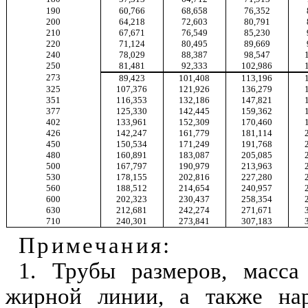
190
60,766
68,658
76,352
200
64,218
72,603
80,791
210
67,671
76,549
85,230
220
71,124
80,495
89,669
240
78,029
88,387
98,547
250
81,481
92,333
102,986
273
89,423
101,408
113,196
325
107,376
121,926
136,279
351
116,353
132,186
147,821
377
125,330
142,445
159,362
402
133,961
152,309
170,460
426
142,247
161,779
181,114
450
150,534
171,249
191,768
480
160,891
183,087
205,085
500
167,797
190,979
213,963
530
178,155
202,816
227,280
560
188,512
214,654
240,957
600
202,323
230,437
258,354
630
212,681
242,274
271,671
710
240,301
273,841
307,183
Примечания:
1. Трубы размеров, масса
жирной линии, а также на