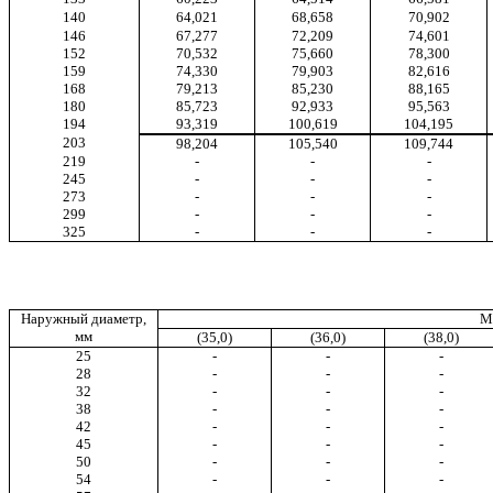
140
64,021
68,658
70,902
146
67,277
72,209
74,601
152
70,532
75,660
78,300
159
74,330
79,903
82,616
168
79,213
85,230
88,165
180
85,723
92,933
95,563
194
93,319
100,619
104,195
203
98,204
105,540
109,744
219
-
-
-
245
-
-
-
273
-
-
-
299
-
-
-
325
-
-
-
Наружный диаметр,
Ма
мм
(35,0)
(36,0)
(38,0)
25
-
-
-
28
-
-
-
32
-
-
-
38
-
-
-
42
-
-
-
45
-
-
-
50
-
-
-
54
-
-
-