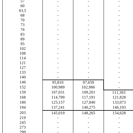
57
-
-
-
60
-
-
-
63,5
-
-
-
68
-
-
-
70
-
-
-
73
-
-
-
76
-
-
-
83
-
-
-
89
-
-
-
95
-
-
-
102
-
-
-
108
-
-
-
114
-
-
-
121
-
-
-
127
-
-
-
133
-
-
-
140
-
-
-
146
-
95,810
97,659
152
100,989
102,986
-
159
107,031
109,201
111,393
168
114,799
117,191
121,828
180
125,157
127,840
133,073
194
137,241
140,275
146,193
203
145,019
148,265
154,628
219
-
-
-
245
-
-
-
273
-
-
-
299
-
-
-