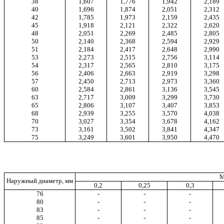
38
1,607
1,776
1,942
2,189
40
1,696
1,874
2,051
2,312
42
1,785
1,973
2,159
2,435
45
1,918
2,121
2,322
2,620
48
2,051
2,269
2,485
2,805
50
2,140
2,368
2,594
2,929
51
2,184
2,417
2,648
2,990
53
2,273
2,515
2,756
3,114
54
2,317
2,565
2,810
3,175
56
2,406
2,663
2,919
3,298
57
2,450
2,713
2,973
3,360
60
2,584
2,861
3,136
3,545
63
2,717
3,009
3,299
3,730
65
2,806
3,107
3,407
3,853
68
2,939
3,255
3,570
4,038
70
3,027
3,354
3,678
4,162
73
3,161
3,502
3,841
4,347
75
3,249
3,601
3,950
4,470
М
Наружный диаметр, мм
0,2
0,25
0,3
76
-
-
-
80
-
-
-
83
-
-
-
85
-
-
-