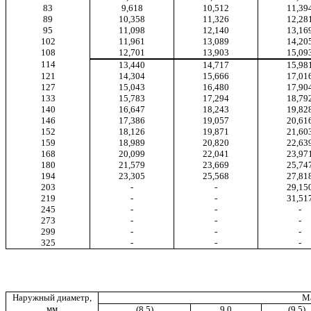
83
9,618
10,512
11,39
89
10,358
11,326
12,28
95
11,098
12,140
13,16
102
11,961
13,089
14,20
108
12,701
13,903
15,09
114
13,440
14,717
15,98
121
14,304
15,666
17,01
127
15,043
16,480
17,90
133
15,783
17,294
18,79
140
16,647
18,243
19
,
82
146
17,386
19,057
20,61
152
18,126
19,871
21,60
159
18,989
20,820
22
,63
168
20,099
22,041
23,97
180
21,579
23,669
25,74
194
23,305
25,568
27,81
203
-
-
29,15
219
-
-
31,51
245
-
-
-
273
-
-
-
299
-
-
-
325
-
-
-
Наружный диаметр,
Ма
мм
(8,5)
9,0
(9,5)