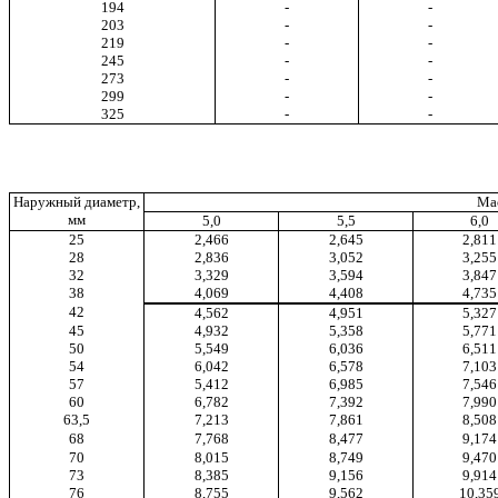
194
-
-
203
-
-
219
-
-
245
-
-
273
-
-
299
-
-
325
-
-
Наружный диаметр,
Мас
мм
5,0
5,5
6,0
25
2,466
2,645
2,811
28
2,836
3,052
3,255
32
3,329
3,594
3,847
38
4,069
4,408
4,735
42
4,562
4,951
5,327
45
4,932
5,358
5,771
50
5,549
6,036
6,511
54
6,042
6,578
7,103
57
5,412
6,985
7,546
60
6,782
7,392
7,990
63,5
7,213
7,861
8,508
68
7,768
8,477
9,174
70
8,015
8,749
9,470
73
8,385
9,156
9,914
76
8,755
9
,
562
10,35