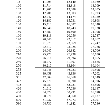
95
11,098
12,140
13,169
100
11,714
12,818
13,909
102
11,961
13,089
14,205
108
12,701
13,903
15,093
110
12,947
14,174
15,389
120
14,180
15,531
16,868
130
15,413
16,887
18,348
140
16,646
18,243
19,828
150
17,880
19,600
21,308
160
19,113
20,956
22,787
170
20,346
22,312
24,267
180
21,579
23,669
25,747
190
22,812
25,025
27,226
200
24,045
26,382
28,706
210
25,278
27,738
30,186
220
26,511
29,094
31,665
240
28,977
31,307
34,625
250
30,210
33,164
36,104
273
33,046
36,283
39,508
325
39,458
43,336
47,202
351
42,664
46,868
51,049
377
45,870
50,390
54,896
402
48,953
53,781
58,596
426
51,912
57,036
62,147
450
54,872
60,291
65,698
480
58,571
64,360
70,137
500
61,037
67,073
73,097
530
64,736
71,142
77,536