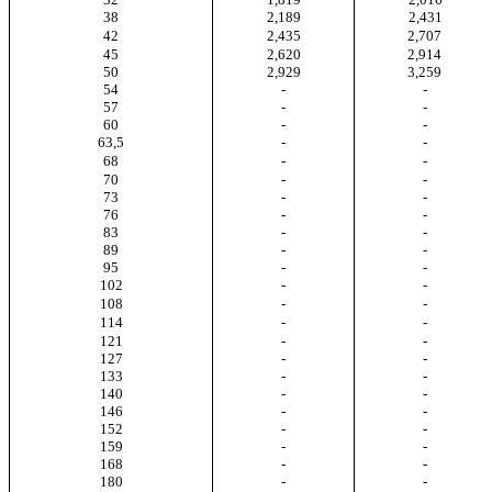
38
2,189
2,431
42
2,435
2,707
45
2,620
2,914
50
2,929
3,259
54
-
-
57
-
-
60
-
-
63,5
-
-
68
-
-
70
-
-
73
-
-
76
-
-
83
-
-
89
-
-
95
-
-
102
-
-
108
-
-
114
-
-
121
-
-
127
-
-
133
-
-
140
-
-
146
-
-
152
-
-
159
-
-
168
-
-
180
-
-