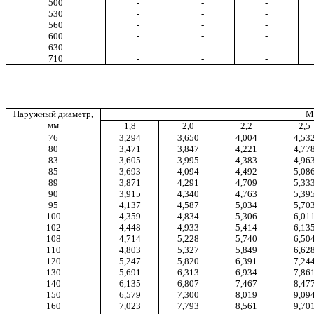
500
-
-
-
530
-
-
-
560
-
-
-
600
-
-
-
630
-
-
-
710
-
-
-
Наружный диаметр,
Ма
мм
1,8
2,0
2,2
2,5
76
3,294
3,650
4,004
4,53
80
3,471
3,847
4,221
4,77
83
3,605
3,995
4,383
4,96
85
3,693
4,094
4,492
5,08
89
3,871
4,291
4,709
5,33
90
3,915
4,340
4,763
5,39
95
4,137
4,587
5,034
5,70
100
4,359
4,834
5,306
6,01
102
4,448
4,933
5,414
6,13
108
4,714
5,228
5,740
6,50
110
4,803
5,327
5,849
6,62
120
5,247
5,820
6,391
7,24
130
5,691
6,313
6,934
7,86
140
6,135
6,807
7,467
8,47
150
6,579
7,300
8,019
9,09
160
7,023
7,793
8,561
9,70