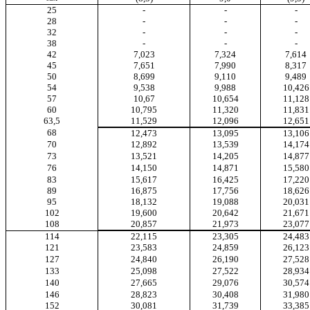
25
-
-
-
28
-
-
-
32
-
-
-
38
-
-
-
42
7,023
7,324
7,614
45
7,651
7,990
8,317
50
8,699
9,110
9,489
54
9,538
9,988
10,426
57
10,67
10,654
11,128
60
10,795
11,320
11,831
63,5
11,529
12,096
12,651
68
12,473
13,095
13,106
70
12,892
13,539
14,174
73
13,521
14,205
14,877
76
14,150
14,871
15,580
83
15,617
16,425
17,220
89
16,875
17,756
18,626
95
18,132
19,088
20,031
102
19,600
20,642
21,671
108
20,857
21,973
23,077
114
22,115
23,305
24,483
121
23,583
24,859
26,123
127
24,840
26,190
27,528
133
25,098
27,522
28,934
140
27,665
29,076
30,574
146
28,823
30,408
31,980
152
30,081
31,739
33,385