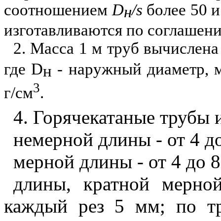
соотношением
D
/
s
более 50 
н
изготавливаются по соглашени
2. Масса 1 м труб вычислен
где
D
- наружный диаметр, м
н
3
г/см
.
4. Горячекатаные трубы 
немерной длины - от 4 до
мерной длины - от 4 до 8
длины, кратной мерно
каждый рез 5 мм; по т