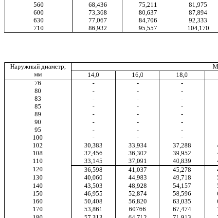
560
68,436
75,211
81,975
600
73,368
80,637
87,894
630
77,067
84,706
92,333
710
86,932
95,557
104,170
Наружный диаметр,
М
мм
14,0
16,0
18,0
76
-
-
-
80
-
-
-
83
-
-
-
85
-
-
-
89
-
-
-
90
-
-
-
95
-
-
-
100
-
-
-
102
30,383
33,934
37,288
108
32,456
36,302
39,952
110
33,145
37,091
40,839
120
36,598
41,037
45,278
130
40,060
44,983
49,718
140
43,503
48,928
54,157
150
46,955
52,874
58,596
160
50,408
56,820
63,035
170
53,861
60766
67,474
180
57,313
64,712
71,913