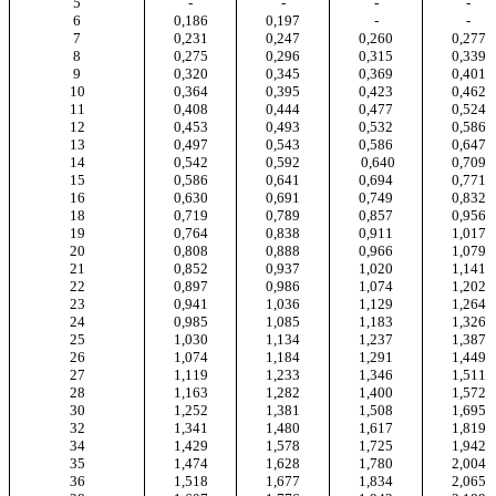
5
-
-
-
-
6
0,186
0,197
-
-
7
0,231
0,247
0,260
0,277
8
0,275
0,296
0,315
0,339
9
0,320
0,345
0,369
0,401
10
0,364
0,395
0,423
0,462
11
0,408
0,444
0,477
0,524
12
0,453
0,493
0,532
0,586
13
0,497
0,543
0,586
0,647
14
0,542
0,592
0,640
0,709
15
0,586
0,641
0,694
0,771
16
0,630
0,691
0,749
0,832
18
0,719
0,789
0,857
0,956
19
0,764
0,838
0,911
1,017
20
0,808
0,888
0,966
1,079
21
0,852
0,937
1,020
1,141
22
0,897
0,986
1,074
1,202
23
0,941
1,036
1,129
1,264
24
0,985
1,085
1,183
1,326
25
1,030
1,134
1,237
1,387
26
1,074
1,184
1,291
1,449
27
1,119
1,233
1,346
1,511
28
1,163
1,282
1,400
1,572
30
1,252
1,381
1,508
1,695
32
1,341
1,480
1,617
1,819
34
1,429
1,578
1,725
1,942
35
1,474
1,628
1,780
2,004
36
1,518
1,677
1,834
2,065