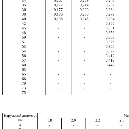
34
0,167
0,208
0,249
35
0,172
0,214
0,257
36
0,177
0,220
0,264
38
0,186
0,233
0,279
40
0,196
0,245
0,294
42
-
-
0,309
45
-
-
0,331
48
-
-
0,353
50
-
-
0,368
51
-
-
0,375
53
-
-
0,390
54
-
-
0,397
56
-
-
0,412
57
-
-
0,419
60
-
-
0,442
63
-
-
-
65
-
-
-
68
-
-
-
70
-
-
-
73
-
-
-
75
-
-
-
Наружный диаметр,
Мас
мм
1,8
2,0
2,2
2,5
4
-
-
-
-