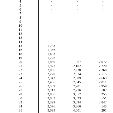
4
-
-
-
5
-
-
-
6
-
-
-
7
-
-
-
8
-
-
-
9
-
-
-
10
-
-
-
11
-
-
-
12
-
-
-
13
-
-
-
14
-
-
-
15
1,233
-
-
16
1,356
-
-
18
1,603
-
-
19
1,726
-
-
20
1,850
1,967
2,072
21
1,973
2,102
2,220
22
2,096
2,238
2,368
23
2,220
2,374
2,515
24
2,343
2,509
2,663
25
2,466
2,645
2,811
26
2,589
2,781
2,959
27
2,713
2,916
3,107
28
2,836
3,052
3,255
30
3,083
3,323
3,551
32
3,329
3,594
3,847
34
3,576
3,866
4,143
35
3,699
4,001
4,291