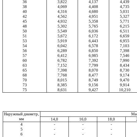
36
3,822
4,137
4,439
38
4,069
4,408
4,735
40
4,316
4,680
5,031
42
4,562
4,951
5,327
45
4,932
5,358
5,771
48
5,302
5,765
6,215
50
5,549
6,036
6,511
51
5,672
6,172
6,659
53
5,919
6,443
6,955
54
6,042
6,578
7,103
56
6,289
6,850
7,398
57
6,412
6,985
7,546
60
6,782
7,392
7,990
63
7,152
7,799
8,434
65
7,398
8,070
8,730
68
7,768
8,477
9,174
70
8,015
8,749
9,470
73
8,385
9,156
9,914
75
8,631
9,427
10,210
Наружный диаметр,
Мас
мм
14,0
16,0
18,0
4
-
-
-
5
-
-
-
6
-
-
-