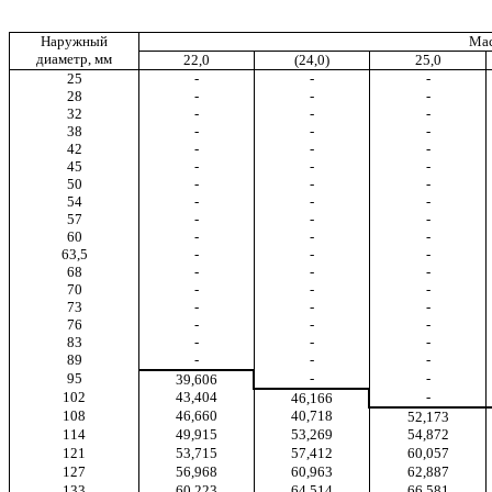
Наружный
Мас
диаметр, мм
22,0
(24,0)
25,0
25
-
-
-
28
-
-
-
32
-
-
-
38
-
-
-
42
-
-
-
45
-
-
-
50
-
-
-
54
-
-
-
57
-
-
-
60
-
-
-
63,5
-
-
-
68
-
-
-
70
-
-
-
73
-
-
-
76
-
-
-
83
-
-
-
89
-
-
-
95
-
-
39,606
102
43,404
-
46,166
108
46,660
40,718
52,173
114
49,915
53,269
54,872
121
53,715
57,412
60,057
127
56,968
60,963
62,887
133
60,223
64,514
66,581