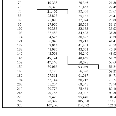
70
19,335
20,346
21,3
73
20,370
21,455
22,4
76
22,568
23,6
21,400
83
23,823
25,155
26,4
89
25,895
27,374
28,8
95
27,966
29,594
31,1
102
30,383
32,183
33,9
108
32,453
34,403
36,3
114
34,526
36,622
38,6
121
36,943
39,212
41,4
127
39,014
41,431
43,7
133
41,086
43,651
46,1
140
43,503
46,240
48,9
146
48,460
51,2
45,574
152
47,646
50,675
53,6
159
50,063
56,2
53,269
168
53,170
56,598
59,9
180
57,311
61,037
64,7
194
62,144
66,216
70,2
203
65,254
69,545
73,7
219
70,778
75,464
80,1
245
79,755
83,082
90,3
273
89,423
95,440
101,
299
98,399
105,058
111,
325
107,376
114,672
121,