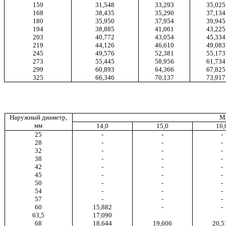
159
31,548
33,293
35,025
168
38,435
35,290
37,134
180
35,950
37,954
39,945
194
38,885
41,061
43,225
203
40,772
43,054
45,334
219
44,126
46,610
49,083
245
49,576
52,381
55,173
273
55,445
58,956
61,734
299
60,893
64,366
67,825
325
66,346
70,137
73,917
Наружный диаметр,
Ма
мм
14,0
15,0
16,
25
-
-
-
28
-
-
-
32
-
-
-
38
-
-
-
42
-
-
-
45
-
-
-
50
-
-
-
54
-
-
-
57
-
-
-
60
15,882
-
-
63,5
17,090
68
18,644
19,606
20,5